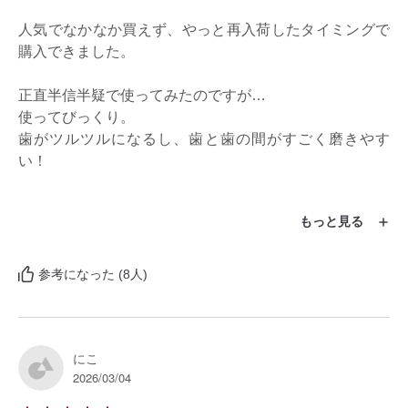
人気でなかなか買えず、やっと再入荷したタイミングで
購入できました。

正直半信半疑で使ってみたのですが…

使ってびっくり。

歯がツルツルになるし、歯と歯の間がすごく磨きやす
い！

こういう極細タイプって、入り込みすぎて痛いイメージ
もっと見る
があったのですが、

しっかり磨けるのに全然痛くないのも驚きでした。

参考になった (8人)
本当に買ってよかったです。

紹介してくれたささ様に感謝です！
にこ
2026/03/04