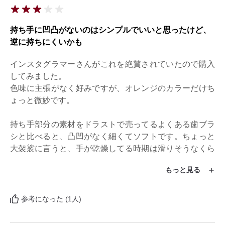
持ち手に凹凸がないのはシンプルでいいと思ったけど、
逆に持ちにくいかも
インスタグラマーさんがこれを絶賛されていたので購入
してみました。

色味に主張がなく好みですが、オレンジのカラーだけち
ょっと微妙です。

持ち手部分の素材をドラストで売ってるよくある歯ブラ
シと比べると、凸凹がなく細くてソフトです。ちょっと
大袈裟に言うと、手が乾燥してる時期は滑りそうなくら
い。

もっと見る
肝心の毛ですが、かなり柔らかいです。これは1ヶ月持
たないかも。

リピートするかと聞かれたら、正直しないかなぁ。
参考になった (1人)