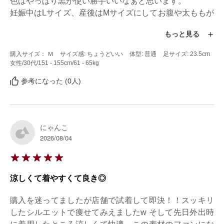
色はやっぱり黒が使い勝手いいなぁと思います。

妊娠中はLサイズ、産後はMサイズにしてお腹や太ももが
カバーされて最高です。

もっと見る
とあるYouTubeにて、社員さんが口コミをよく見ている
購入サイズ： Ｍ
サイズ感: ちょうどいい
体型: 普通
足サイズ: 23.5cm
とのことで、これは書かなければ！と思い初レビューで
女性
/30代
/151 - 155cm
/61 - 65kg
す！
参考になった (0人)
にゃんこ
2026/08/04
涼しくて着やすくて良き◎
購入を迷ってましたが店舗で試着して即決！！スッキリ
したシルエットで痩せてみえましたw そして先日外出時