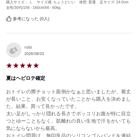
購入サイズ： Ｌ
サイズ感: ちょうどいい
体型: 普通
足サイズ: 24.0cm
女性
/30代
/156 - 160cm
/56 - 60kg
参考になった (0人)
robi
2026/08/03
夏はヘビロテ確定
おトイレの際チョット面倒かなぁと思いましたが、着丈
が長いこと、お安くなっていたことから購入を決めまし
た。結果、買って良かったです。

太い足がしっかり隠れる長さでポッコリお腹が特に目立
つとゆーこともなく、肌離れの良い生地で汗をかいても
気にならないから最高。

おトイレ問題は、無印良品のシリコンゴムバンドを連結