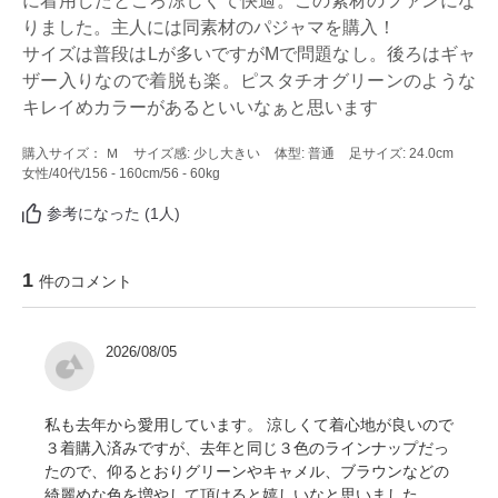
に着用したところ涼しくて快適。この素材のファンにな
りました。主人には同素材のパジャマを購入！

サイズは普段はLが多いですがMで問題なし。後ろはギャ
ザー入りなので着脱も楽。ピスタチオグリーンのような
キレイめカラーがあるといいなぁと思います
購入サイズ： Ｍ
サイズ感: 少し大きい
体型: 普通
足サイズ: 24.0cm
女性
/40代
/156 - 160cm
/56 - 60kg
参考になった (1人)
1
件のコメント
2026/08/05
私も去年から愛用しています。 涼しくて着心地が良いので
３着購入済みですが、去年と同じ３色のラインナップだっ
たので、仰るとおりグリーンやキャメル、ブラウンなどの
綺麗めな色を増やして頂けると嬉しいなと思いました。