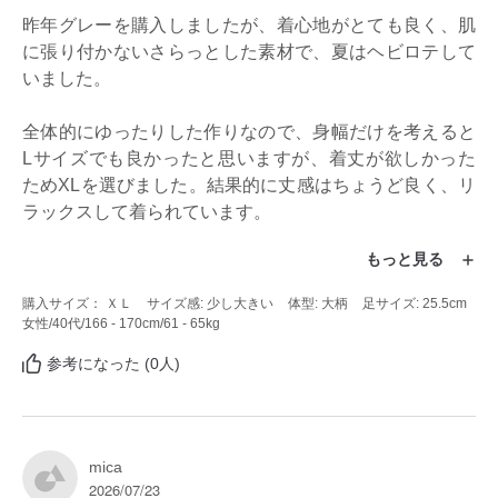
昨年グレーを購入しましたが、着心地がとても良く、肌
に張り付かないさらっとした素材で、夏はヘビロテして
いました。

全体的にゆったりした作りなので、身幅だけを考えると
Lサイズでも良かったと思いますが、着丈が欲しかった
ためXLを選びました。結果的に丈感はちょうど良く、リ
ラックスして着られています。

もっと見る
あまりに気に入ったので、今年はセールのタイミングで
色違いを2色追加購入しました。ぜひ来年も販売を続け
購入サイズ： ＸＬ
サイズ感: 少し大きい
体型: 大柄
足サイズ: 25.5cm
てほしい、お気に入りのサロペットです。
女性
/40代
/166 - 170cm
/61 - 65kg
参考になった (0人)
mica
2026/07/23