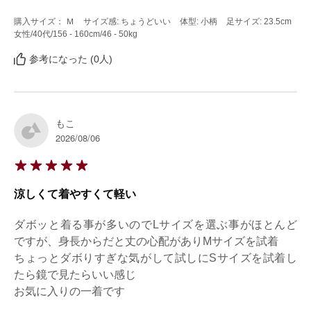
購入サイズ： Ｍ
サイズ感: ちょうどいい
体型: 小柄
足サイズ: 23.5cm
女性
/40代
/156 - 160cm
/46 - 50kg
参考になった (0人)
もこ
2026/08/06
涼しくて着やすくて軽い
ダボッと着る事が多いのでLサイズを選ぶ事がほとんど
ですが、身長からだと丈の心配がありМサイズを試着

ちょっとダボりすぎな気がして試しにSサイズを試着し
たら鏡で見たらいい感じ

お気に入りの一着です