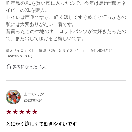
昨年黒のXLを買い気に入ったので、今年は黒(予備)とネ
イビーのXLを購入。

トイレは面倒ですが、軽く涼しくすぐ乾くと汗っかきの
私には大変ありがたい一着です。

昔買ったこの生地のキュロットパンツが大好きだったの
で、また出して頂けると嬉しいです。
購入サイズ： ＸＬ
体型: 大柄
足サイズ: 24.5cm
女性
/40代
/161 -
165cm
/76 - 80kg
参考になった (1人)
まーいっか
2026/07/24
とにかく涼しくて動きやすいです