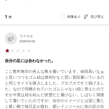
1
画像あり
並び替え
件
ラスカル
2026/04/30
自分の足には合わなかった。
ここ数年無印の色んな靴を履いています。値段高いなぁ
と思いつつもゴム紐は便利かなと思い普段履いているの
と同じサイズを購入しました。ブカブカですぐ脱げまし
た。なので同梱されていたゴムじゃない紐に替えたので
すが今度は紐を結んだ状態だと履けない。しばらく我慢
して履いていたのですが、自分のイメージとは逆に重た
く硬い靴で毎日足が疲れ、硬いインソールに魚の目が出