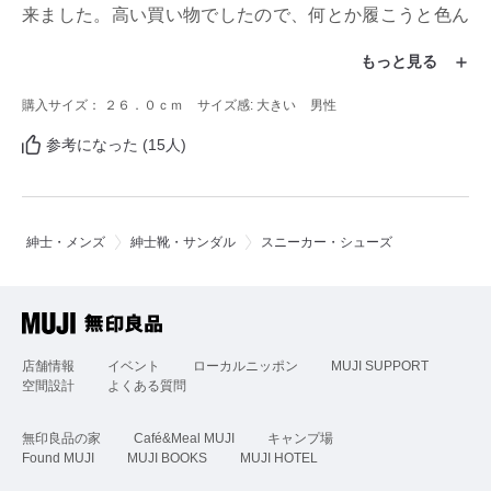
来ました。高い買い物でしたので、何とか履こうと色ん
なインソールを買ってみたり試してみたのですがどれも
もっと見る
しっくりきませんでした。残念です。
購入サイズ： ２６．０ｃｍ
サイズ感: 大きい
男性
参考になった (15人)
紳士・メンズ
紳士靴・サンダル
スニーカー・シューズ
店舗情報
イベント
ローカルニッポン
MUJI SUPPORT
空間設計
よくある質問
無印良品の家
Café&Meal MUJI
キャンプ場
Found MUJI
MUJI BOOKS
MUJI HOTEL