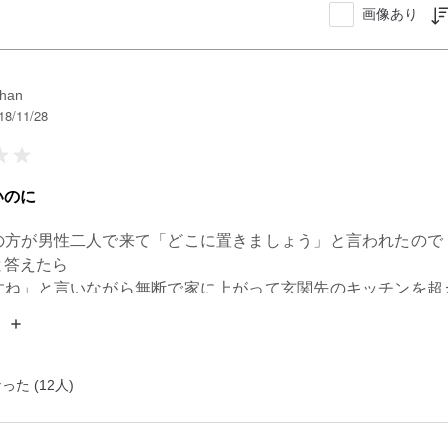
画像あり
han
18/11/28
いのに
の方が男性二人で来て「どこに置きましょう」と言われたので
答えたら

すね」と言いながら無断で家に上がって玄関先のキッチンを超
うとする。

して止めましたけど、ここでと聞いてなぜ奥の部屋になるのか
家に上がるのか、普通に怖いし、今後も無印の商品を買いたい
品だと思いますし、すごく残念だなぁと思います。
た (12人)