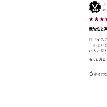
キ
20
機能性と
同サイズ
ールより
いうと見
スの欠点
もっと見る
要。ちょ
ェルフシ
参考になっ