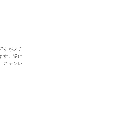
ですがスチ
ます。逆に
。ステンレ
は注意が必
ユニットシ
ません。