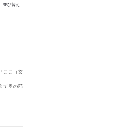
並び替え
「ここ（玄
えて奥の部
、なぜ一言
けど、配送