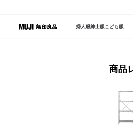
婦人服
紳士服
こども服
商品