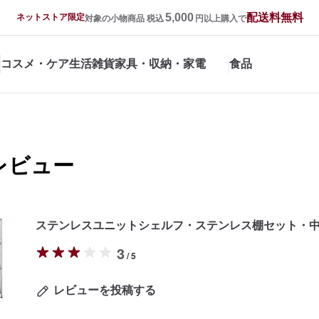
5,000
配送料無料
ネットストア限定
対象の小物商品 税込
円以上購入で
コスメ・ケア
生活雑貨
家具・収納・家電
食品
レビュー
ステンレスユニットシェルフ・ステンレス棚セット・
3
/ 5
レビューを投稿する