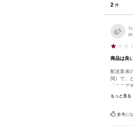
2
件
7c
20
商品は良
配送業者
関）で」と
「ここで
屋まで行こ
もっと見る
びっくり
もなしに
までが商
参考になっ