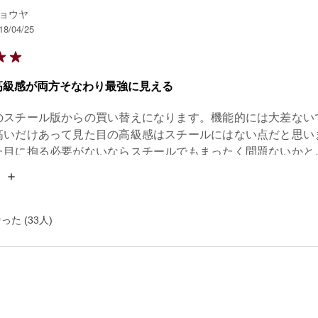
ョウヤ
18/04/25
高級感が両方そなわり最強に見える
のスチール版からの買い替えになります。機能的には大差ない
高いだけあって見た目の高級感はスチールにはない点だと思い
た目に拘る必要がないならスチールでもまったく問題ないかと
としては傷がアホみたいに目立つので乗せる物の材質と重量に
っと引きずっただけで10円傷みたいなのがくっきりつきます。
リーズによくいわれるぐらつき、がたつきもスチールと変わり
た (33人)