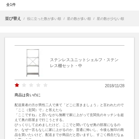
全1件
並び替え
/
役に立った数が多い順
/
星の数が多い順
/
星の数が少ない順
ステンレスユニットシェルフ・ステン
レス棚セット・中
2018/11/28
商品は良いのに
配送業者の方が男性二人で来て「どこに置きましょう」と言われたので
「ここ（玄関）で」と答えたら

「ここですね」と言いながら無断で家に上がって玄関先のキッチンを超
えて奥の部屋まで行こうとする。

びっくりして止めましたけど、ここでと聞いてなぜ奥の部屋になるの
か、なぜ一言もなしに家に上がるのか、普通に怖いし、今後も無印の商
品を買いたいけど、配送までが商品だと思いますし、すごく残念だなぁ