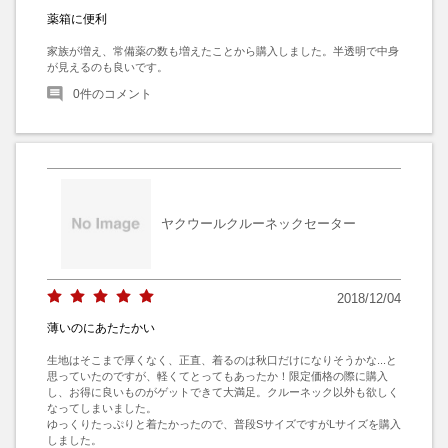
薬箱に便利
家族が増え、常備薬の数も増えたことから購入しました。半透明で中身
が見えるのも良いです。
0
件のコメント
ヤクウールクルーネックセーター
2018/12/04
薄いのにあたたかい
生地はそこまで厚くなく、正直、着るのは秋口だけになりそうかな...と
思っていたのですが、軽くてとってもあったか！限定価格の際に購入
し、お得に良いものがゲットできて大満足。クルーネック以外も欲しく
なってしまいました。

ゆっくりたっぷりと着たかったので、普段SサイズですがLサイズを購入
しました。