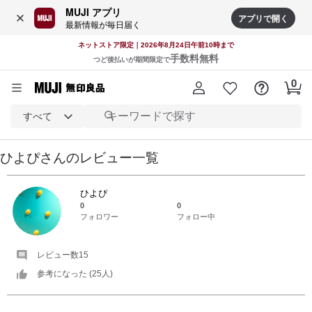
MUJI アプリ
アプリで開く
最新情報が毎日届く
ネットストア限定｜2026年8月24日午前10時まで
手数料無料
つど後払いが期間限定で
すべて
ひよぴ
さんの
レビュー一覧
ひよぴ
0
0
フォロワー
フォロー中
レビュー数
15
参考になった (
25
人)