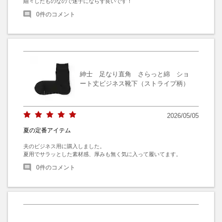
細々したものなので迷子にならず良いです！
0
件のコメント
紳士 足なり直角 さらっと綿 ショ
ート丈ビジネス靴下（ストライプ柄）
2026/05/05
夏の定番アイテム
夫のビジネス用に購入しました。

夏用でサラッとした素材感、厚みも無く気に入って履いてます。
0
件のコメント