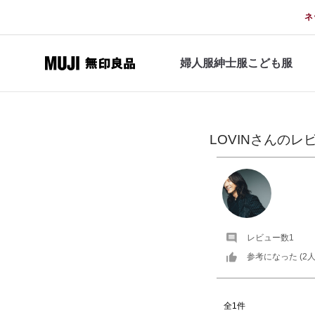
ネ
婦人服
紳士服
こども服
LOVIN
さんの
レ
レビュー数
1
参考になった (
2
人
全1件