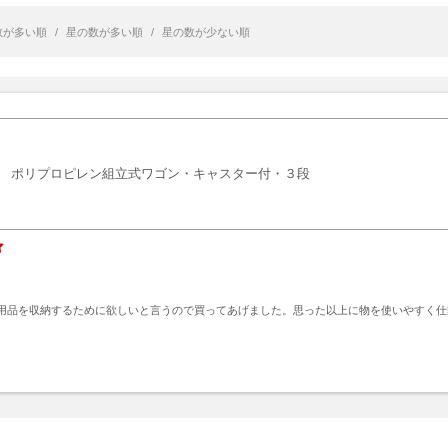
数が多い順
/
星の数が多い順
/
星の数が少ない順
ポリプロピレン組立式ワゴン・キャスター付・３段
用品を収納するために欲しいと言うので買ってあげました。思った以上に物を使いやすく仕
ト