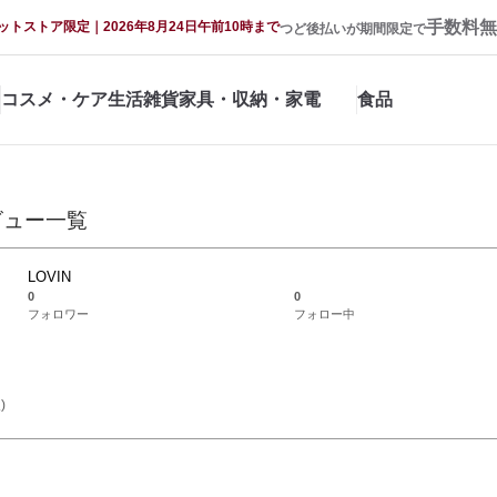
手数料無
ットストア限定｜2026年8月24日午前10時まで
つど後払いが期間限定で
コスメ・ケア
生活雑貨
家具・収納・家電
食品
ビュー一覧
LOVIN
0
0
フォロワー
フォロー中
)