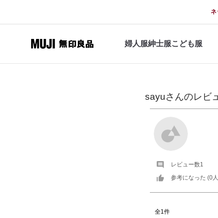
ネ
婦人服
紳士服
こども服
sayu
さんの
レビ
レビュー数
1
参考になった (
0
人
全1件