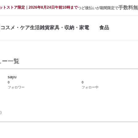
手数料無
ットストア限定｜2026年8月24日午前10時まで
つど後払いが期間限定で
コスメ・ケア
生活雑貨
家具・収納・家電
食品
ュー一覧
sayu
0
0
フォロワー
フォロー中
)