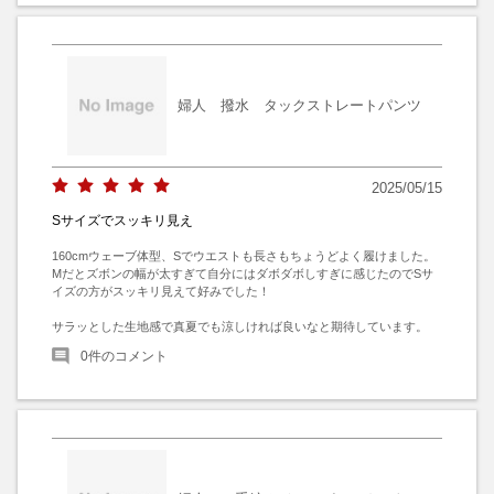
婦人 撥水 タックストレートパンツ
2025/05/15
Sサイズでスッキリ見え
160cmウェーブ体型、Sでウエストも長さもちょうどよく履けました。

Mだとズボンの幅が太すぎて自分にはダボダボしすぎに感じたのでSサ
イズの方がスッキリ見えて好みでした！

サラッとした生地感で真夏でも涼しければ良いなと期待しています。
0
件のコメント