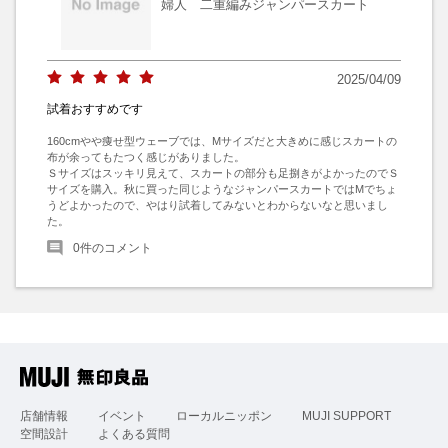
婦人 二重編みジャンパースカート
2025/04/09
試着おすすめです
160cmやや痩せ型ウェーブでは、Mサイズだと大きめに感じスカートの
布が余ってもたつく感じがありました。

Ｓサイズはスッキリ見えて、スカートの部分も足捌きがよかったのでＳ
サイズを購入。秋に買った同じようなジャンパースカートではMでちょ
うどよかったので、やはり試着してみないとわからないなと思いまし
た。
0
件のコメント
店舗情報
イベント
ローカルニッポン
MUJI SUPPORT
空間設計
よくある質問