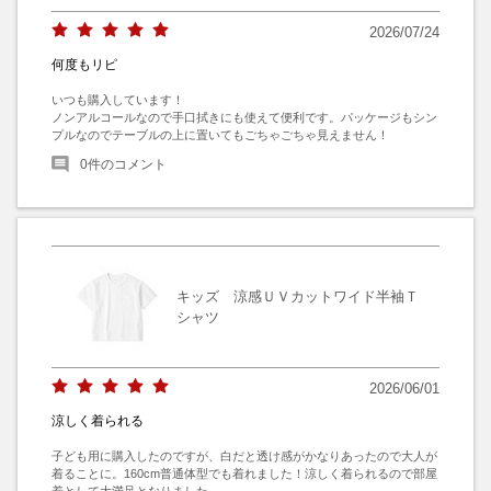
2026/07/24
何度もリピ
いつも購入しています！

ノンアルコールなので手口拭きにも使えて便利です。パッケージもシン
プルなのでテーブルの上に置いてもごちゃごちゃ見えません！
0
件のコメント
キッズ 涼感ＵＶカットワイド半袖Ｔ
シャツ
2026/06/01
涼しく着られる
子ども用に購入したのですが、白だと透け感がかなりあったので大人が
着ることに。160cm普通体型でも着れました！涼しく着られるので部屋
着として大満足となりました。