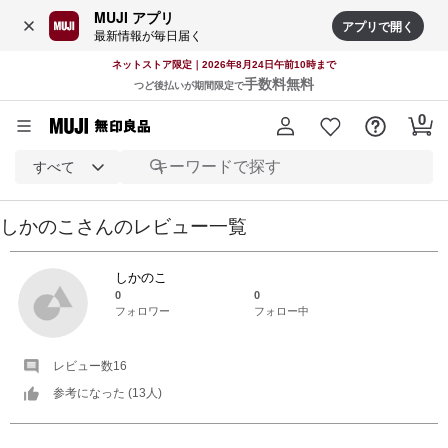
MUJI アプリ
アプリで開く
最新情報が毎日届く
ネットストア限定｜2026年8月24日午前10時まで
手数料無料
つど後払いが期間限定で
すべて
しかのこ
さんの
レビュー一覧
しかのこ
0
0
フォロワー
フォロー中
レビュー数
16
参考になった (
13
人)