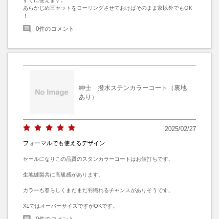
あらかじめ三セットをローリングさせておけばそのまま家以外でもOK 
！
0
件のコメント
紳士 撥水ステンカラーコート（裏地
あり）
2025/02/27
フォーマルでも使えるデザイン
セールになりこの品質のスタンカラーコートはお値打ちです。

生地縫製共に高級感があります。

カラーも春らしくまだまだ羽織れるチャンスがありそうです。

XLではオーバーサイズですがOKです。
0
件のコメント