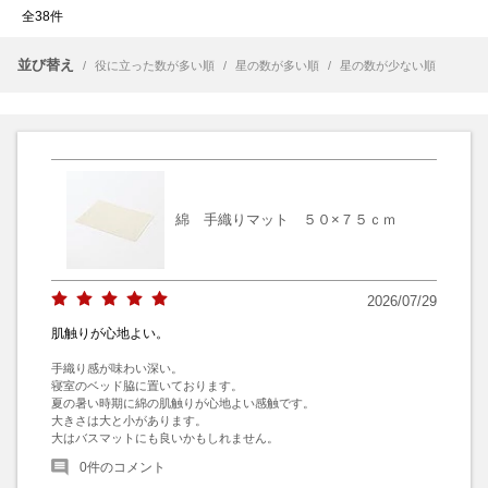
全38件
並び替え
/
役に立った数が多い順
/
星の数が多い順
/
星の数が少ない順
綿 手織りマット ５０×７５ｃｍ
2026/07/29
肌触りが心地よい。
手織り感が味わい深い。

寝室のベッド脇に置いております。

夏の暑い時期に綿の肌触りが心地よい感触です。

大きさは大と小があります。

大はバスマットにも良いかもしれません。
0
件のコメント