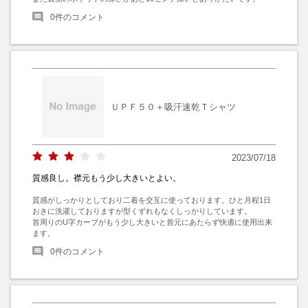
0
件のコメント
ＵＰＦ５０＋吸汗速乾Ｔシャツ
2023/07/18
質感良し。襟元もう少し大きいとよい。
質感がしっかりとしており二着を交互に使っております。ひと月程1日
おきに洗濯しておりますが型くずれもなくしっかりしています。

首周りのU字カーブがもう少し大きいと首元にあたらず快適に使用出来
ます。
0
件のコメント