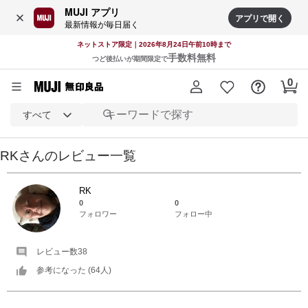
MUJI アプリ
アプリで開く
最新情報が毎日届く
ネットストア限定｜2026年8月24日午前10時まで
手数料無料
つど後払いが期間限定で
すべて
RK
さんの
レビュー一覧
RK
0
0
フォロワー
フォロー中
レビュー数
38
参考になった (
64
人)