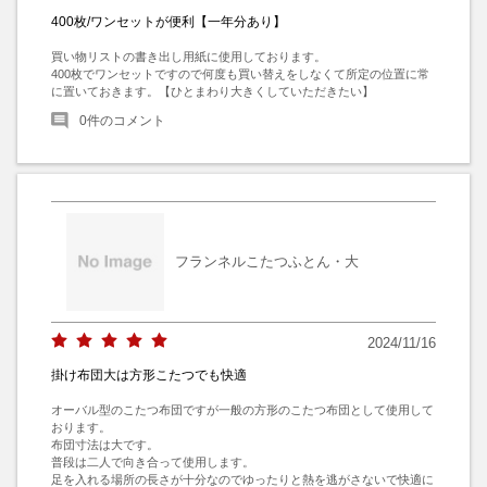
400枚/ワンセットが便利【一年分あり】
買い物リストの書き出し用紙に使用しております。

400枚でワンセットですので何度も買い替えをしなくて所定の位置に常
に置いておきます。【ひとまわり大きくしていただきたい】
0
件のコメント
フランネルこたつふとん・大
2024/11/16
掛け布団大は方形こたつでも快適
オーバル型のこたつ布団ですが一般の方形のこたつ布団として使用して
おります。

布団寸法は大です。

普段は二人で向き合って使用します。

足を入れる場所の長さが十分なのでゆったりと熱を逃がさないで快適に