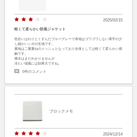
2025/02/15
軽くて柔らかい防風ジャケット
色合いはわりとくすんだブルーグレーで表地はゴワゴワしない薄手の少
し細かいシボの生地です。

裏地は二重重ねのメッシュとなっており全体としては軽くて柔らかい感
触です。

撥水はまだわかりませんが

冷たい強風には効果大ですね。
0
件のコメント
ブロックメモ
2024/12/14