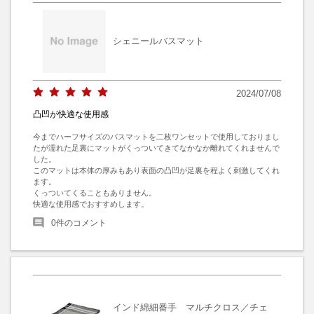
シェニールバスマット
2024/07/08
凸凹が快適な使用感
今までハーフサイズのバスマットを二枚ワンセットで使用しておりまし
たが濡れた足裏にマットがくっついてきてなかなか離れてくれませんで
した。

このマットは本体の厚みもあり表面の凸凹が足裏を程よく刺激してくれ
ます。

くっついてくることもありません。

快適な使用感でおすすめします。
0
件のコメント
インド綿細番手 マルチクロス／チェ