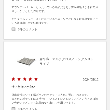
マウンテンパーカーとうたっている商品だけあり防水裏処理がされてお
りしっかりとした作りです。

またダブルジッパーは下に着ているベストなどから物を取り出す際にと
ても取り出しやすい仕様です。
0
件のコメント
麻平織 マルチクロス／ランダムスト
ライプ
2024/05/12
渋い色合いが良い
外出時常にワイド幅ズボンのポケットに入れて置いておきます。

大きめのポケットには携行しているストレスもなくいざというときは渋
い色合いでどこでも気兼ねなく出して使用できます。
0
件のコメント