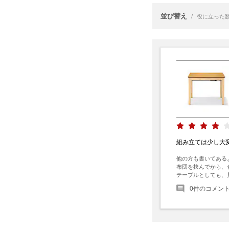
並び替え
/
役に立った
組み立ては少し大
他の方も書いてある
布団を挟んでから、
テーブルとしても、
0
件のコメン