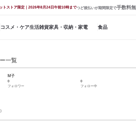
手数料無
ットストア限定｜2026年8月24日午前10時まで
つど後払いが期間限定で
コスメ・ケア
生活雑貨
家具・収納・家電
食品
ー一覧
M子
0
0
フォロワー
フォロー中
)