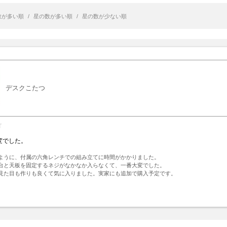
数が多い順
/
星の数が多い順
/
星の数が少ない順
デスクこたつ
変でした。
ように、付属の六角レンチでの組み立てに時間がかかりました。

台と天板を固定するネジがなかなか入らなくて、一番大変でした。

見た目も作りも良くて気に入りました。実家にも追加で購入予定です。
ト