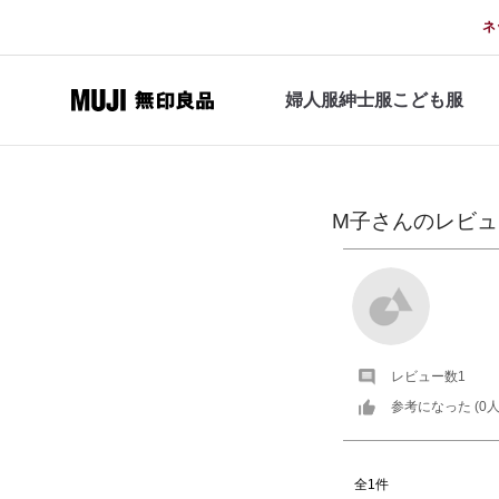
ネ
婦人服
紳士服
こども服
M子
さんの
レビュ
レビュー数
1
参考になった (
0
人
全1件