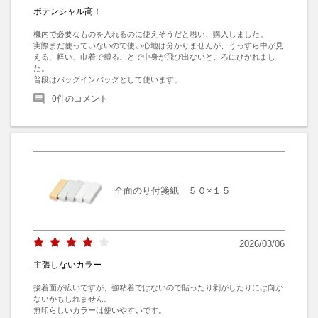
ポテンシャル高！
機内で必要なものを入れるのに使えそうだと思い、購入しました。

実際まだ使っていないので使い心地は分かりませんが、うっすら中が見
える、軽い、巾着で縛ることで中身が飛び出ないところにひかれまし
た。

普段はバッグインバッグとして使います。
0
件のコメント
全面のり付箋紙 ５０×１５
2026/03/06
主張しないカラー
接着面が広いですが、強粘着ではないので貼ったり剥がしたりには向か
ないかもしれません。

無印らしいカラーは使いやすいです。
