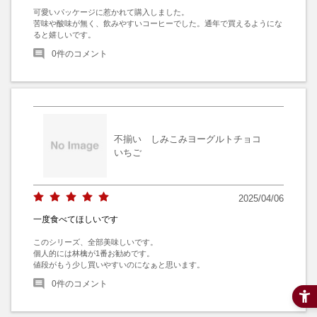
可愛いパッケージに惹かれて購入しました。

苦味や酸味が無く、飲みやすいコーヒーでした。通年で買えるようにな
ると嬉しいです。
0
件のコメント
不揃い しみこみヨーグルトチョコ
いちご
2025/04/06
一度食べてほしいです
このシリーズ、全部美味しいです。

個人的には林檎が1番お勧めです。

値段がもう少し買いやすいのになぁと思います。
0
件のコメント