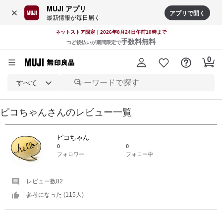
MUJI アプリ
アプリで開く
最新情報が毎日届く
ネットストア限定｜2026年8月24日午前10時まで
手数料無料
つど後払いが期間限定で
すべて
ピコちゃん
さんの
レビュー一覧
ピコちゃん
0
0
フォロワー
フォロー中
レビュー数
82
参考になった (
115
人)