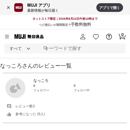
MUJI アプリ
アプリで開く
最新情報が毎日届く
ネットストア限定｜2026年8月24日午前10時まで
手数料無料
つど後払いが期間限定で
すべて
なっころ
さんの
レビュー一覧
なっころ
0
0
フォロワー
フォロー中
レビュー数
3
参考になった (
9
人)