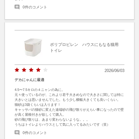
0
件のコメント
ポリプロピレン ハウスにもなる猫用
トイレ
2026/06/03
デカにゃんに最適
4.5〜7.5キロの４ニャンの為に。

元々使っているのが、これより若干大きめなので大きさに関しては特に
大きいとは思いませんでした。もう少し横幅大きくても良いくらい。

猫砂は3袋くらいは入ります！

キャッサバの猫砂に変えた途端砂の飛び散りがえらい事になったので壁
が高く屋根付きが欲しくて購入。

砂の飛び散りは、あまり変わらないような。。。

うちはトイレよりハウスとして気に入ってるみたいです（笑）
0
件のコメント