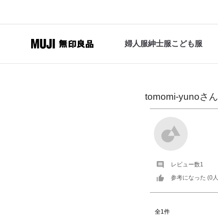
婦人服
紳士服
こども服
tomomi-yuno
さん
レビュー数
1
参考になった (
0
人
全1件