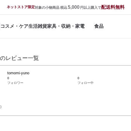
5,000
配送料無料
ネットストア限定
対象の小物商品 税込
円以上購入で
コスメ・ケア
生活雑貨
家具・収納・家電
食品
の
レビュー一覧
tomomi-yuno
0
0
フォロワー
フォロー中
)