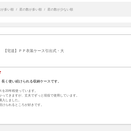
数が多い順
/
星の数が多い順
/
星の数が少ない順
【宅送】ＰＰ衣装ケース引出式・大
、長く使い続けられる収納ケースです。
を20年程使っています。

かってきますが、丈夫でずっと現役で使用しています。

購入しました。

続けられるところが好きです。
ト