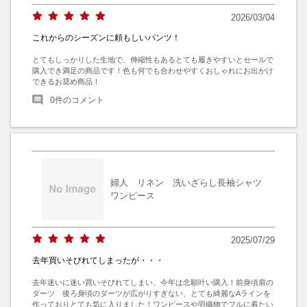
2026/03/04
これからのシーズンに頼もしいパンツ！
とてもしっかりした生地で、伸縮性もあるとても履きやすいとセールで
購入でき満足の商品です！色も何でも合わせやすくおしゃれにお出かけ
できるお奨め商品！
0
件のコメント
婦人 リネン 洗いざらし長袖シャツ
ワンピース
2025/07/29
去年買いそびれてしまったが・・・
去年迷いに迷い買いそびれてしまい、今年は念願叶い購入！前身頃肩の
ダーツ　後ろ身頃のダーツが広がりすぎない、とても綺麗なAラインを
作っておりとても気に入りました！ワンピースや羽織物でフルに着たい