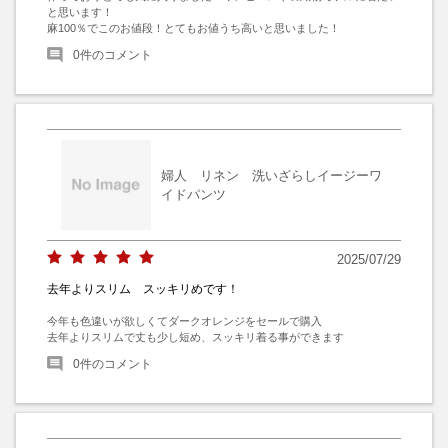
と思います！

麻100％でこのお値段！とてもお値うち高いと思いました！
0
件のコメント
婦人 リネン 洗いざらしイージーワ
イドパンツ
2025/07/29
去年よりスリム スッキリめです！
今年も色違いが欲しくてダークオレンジをセールで購入

去年よりスリムで丈も少し短め、スッキリ着る事ができます
0
件のコメント