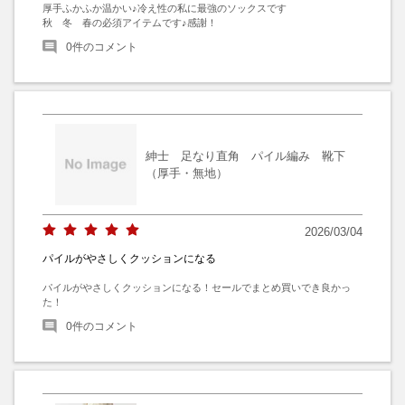
厚手ふかふか温かい♪冷え性の私に最強のソックスです

秋　冬　春の必須アイテムです♪感謝！
0
件のコメント
紳士 足なり直角 パイル編み 靴下
（厚手・無地）
2026/03/04
パイルがやさしくクッションになる
パイルがやさしくクッションになる！セールでまとめ買いでき良かっ
た！
0
件のコメント