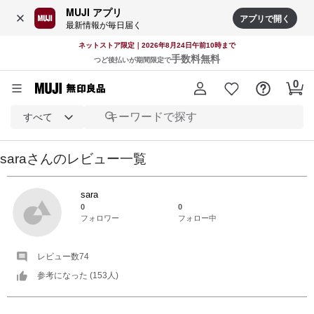
MUJI アプリ
アプリで開く
最新情報が毎日届く
ネットストア限定｜2026年8月24日午前10時まで
手数料無料
つど後払いが期間限定で
すべて
sara
さんの
レビュー一覧
sara
0
0
フォロワー
フォロー中
レビュー数
74
参考になった (
153
人)