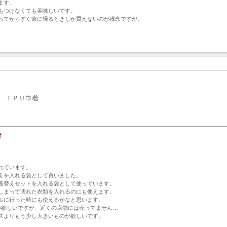
す。

もつけなくても美味しいです。

ってからすぐ家に帰るときしか買えないのが残念ですが。
ト
ＴＰＵ巾着
れています。

えを入れる袋として買いました。

着替えセットを入れる袋として使っています。

しまって濡れた衣類を入れるのにも使えます。

ルに行った時にも使えるかなと思います。

つ欲しいですが、近くの店舗には売ってません…

ズよりもう少し大きいものが欲しいです。