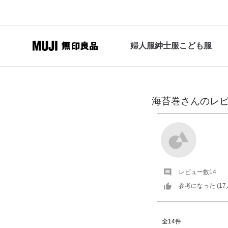
婦人服
紳士服
こども服
海苔巻
さんの
レ
レビュー数
14
参考になった (
17
全14件