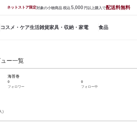
5,000
配送料無料
ネットストア限定
対象の小物商品 税込
円以上購入で
コスメ・ケア
生活雑貨
家具・収納・家電
食品
ビュー一覧
海苔巻
0
0
フォロワー
フォロー中
人)