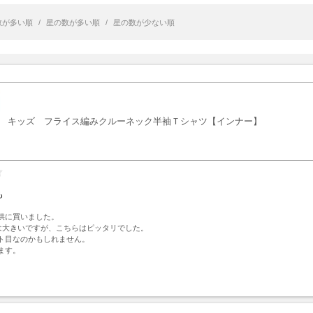
数が多い順
/
星の数が多い順
/
星の数が少ない順
キッズ フライス編みクルーネック半袖Ｔシャツ【インナー】
も
供に買いました。

mは大きいですが、こちらはピッタリでした。

ト目なのかもしれません。

ます。
ト