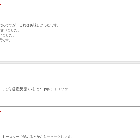
なのですが、これは美味しかったです。

び食べました。

ました。

品です。
ト
北海道産男爵いもと牛肉のコロッケ
にトースターで温めるとかなりサクサクします。
