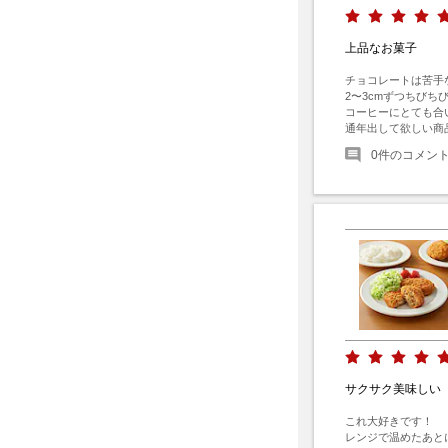
上品なお菓子
チョコレートは苦手
2〜3cmずつちびち
コーヒーにとても合い
通年出して欲しい商
0
件のコメン
サクサク美味しい
これ大好きです！

レンジで温めたあと