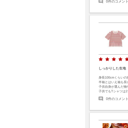
0
件のコメン
しっかりした生地
身長100cmくら
半袖とはいえ袖も長
子供自身が選んだ物
子供でもTシャツは
0
件のコメン