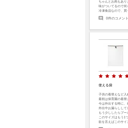
ちゃんとお肉もありま
味がついてるので何
冷凍食品なので、買
0
件のコメン
使える袋
子供の着替えなど入
最初は保育園の着替
今は外出する時に、
外出中お漏らしして
もう少ししたらプー
このサイズはもう1
欲を言えばこのサイ