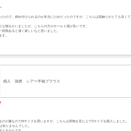
い
ったので、締め付けられるのが本当にだめだったのですが、こちらは肌触りがとても良くて
うな物をかいましたが、こちらの方がホールド感が良いです。

一段階あると凄く嬉しいなと思いました。

ます。
ト
婦人 強撚 シアー半袖ブラウス
るのが嫌なのでMサイズを買いますが、こちらは実物を見た上でSサイズを購入しました。

は知りませんでした。

見えるかもです。
