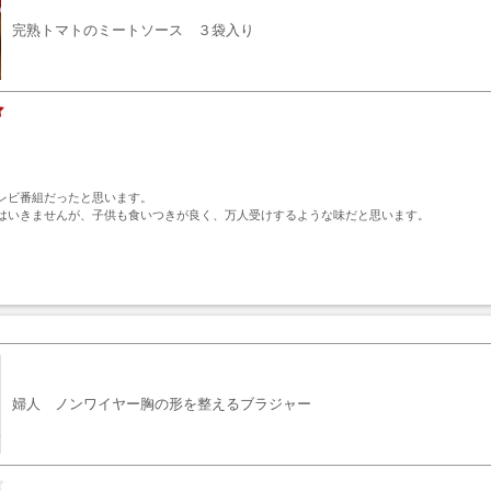
完熟トマトのミートソース ３袋入り


レビ番組だったと思います。

はいきませんが、子供も食いつきが良く、万人受けするような味だと思います。

。
ト
婦人 ノンワイヤー胸の形を整えるブラジャー