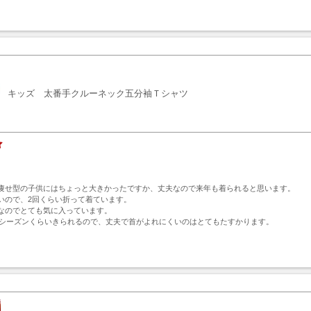
ト
キッズ 太番手クルーネック五分袖Ｔシャツ
いの痩せ型の子供にはちょっと大きかったですか、丈夫なので来年も着られると思います。

いので、2回くらい折って着ています。

なのでとても気に入っています。

2シーズンくらいきられるので、丈夫で首がよれにくいのはとてもたすかります。
ト