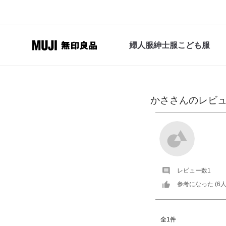
婦人服
紳士服
こども服
かさ
さんの
レビ
レビュー数
1
参考になった (
6
人
全1件