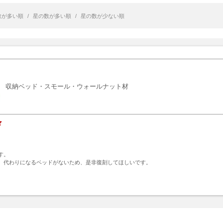
数が多い順
/
星の数が多い順
/
星の数が少ない順
収納ベッド・スモール・ウォールナット材
。

、代わりになるベッドがないため、是非復刻してほしいです。
ト