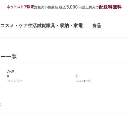
5,000
配送料無料
ネットストア限定
対象の小物商品 税込
円以上購入で
コスメ・ケア
生活雑貨
家具・収納・家電
食品
ュー一覧
かさ
0
0
フォロワー
フォロー中
)