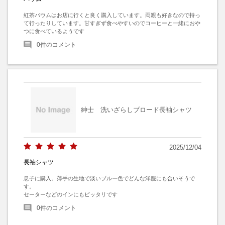
紅茶バウムはお店に行くと良く購入しています。両親も好きなので持っ
て行ったりしています。甘すぎず食べやすいのでコーヒーと一緒におや
つに食べているようです
0
件のコメント
紳士 洗いざらしブロード長袖シャツ
2025/12/04
長袖シャツ
息子に購入。薄手の生地で淡いブルー色でどんな洋服にも合いそうで
す。

セーターなどのインにもピッタリです
0
件のコメント