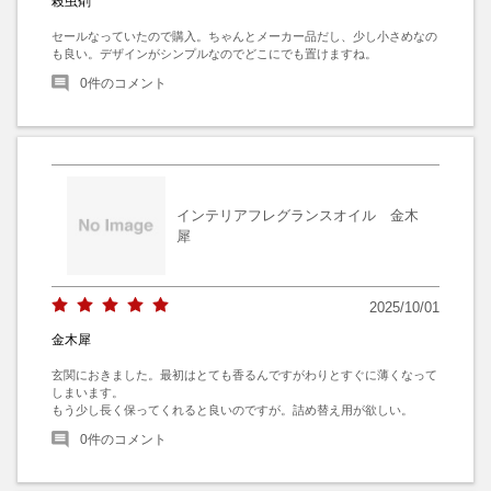
殺虫剤
セールなっていたので購入。ちゃんとメーカー品だし、少し小さめなの
も良い。デザインがシンプルなのでどこにでも置けますね。
0
件のコメント
インテリアフレグランスオイル 金木
犀
2025/10/01
金木犀
玄関におきました。最初はとても香るんですがわりとすぐに薄くなって
しまいます。

もう少し長く保ってくれると良いのですが。詰め替え用が欲しい。
0
件のコメント