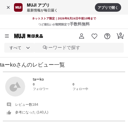
MUJI アプリ
アプリで開く
最新情報が毎日届く
ネットストア限定｜2026年8月24日午前10時まで
手数料無料
つど後払いが期間限定で
すべて
taーko
さんの
レビュー一覧
taーko
0
0
フォロワー
フォロー中
レビュー数
184
参考になった (
140
人)