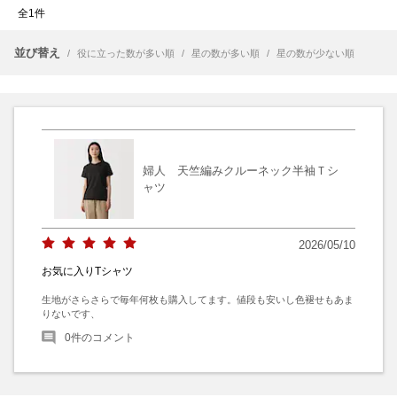
全1件
並び替え
/
役に立った数が多い順
/
星の数が多い順
/
星の数が少ない順
婦人 天竺編みクルーネック半袖Ｔシ
ャツ
2026/05/10
お気に入りTシャツ
生地がさらさらで毎年何枚も購入してます。値段も安いし色褪せもあま
りないです、
0
件のコメント