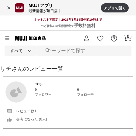
MUJI アプリ
アプリで開く
最新情報が毎日届く
ネットストア限定｜2026年8月24日午前10時まで
手数料無料
つど後払いが期間限定で
すべて
サチ
さんの
レビュー一覧
サチ
0
0
フォロワー
フォロー中
レビュー数
1
参考になった (
0
人)