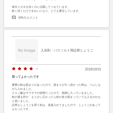
毎日メガネを拭くのに活躍してくれています。

軽く拭くだけできれいになり、とても重宝しています。
0
件のコメント
入浴剤・バスソルト用詰替じょうご
2019/10/31
買ってよかったです
重曹の粉は固まりがあったので、固まりが引っ掛かった時は、つぶしな
がら入れました。

クエン酸はサラサラの状態だったので、順調に入っていきました。

粉の通る所が、もう少し広かったら粉が多少固まっていても入るのかな
と思いました。

詰替えじょうごを買う前は、直接入れてましたので、じょうごがあって
よかったです。