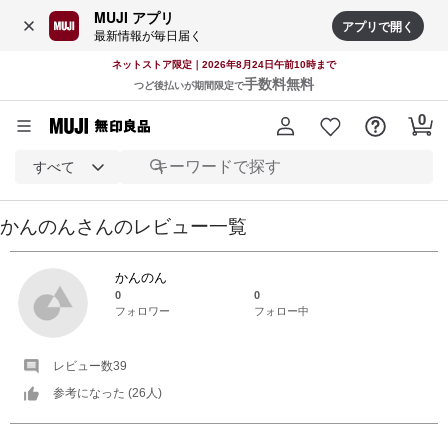
MUJI アプリ
アプリで開く
最新情報が毎日届く
ネットストア限定｜2026年8月24日午前10時まで
手数料無料
つど後払いが期間限定で
すべて
かんのん
さんの
レビュー一覧
かんのん
0
0
フォロワー
フォロー中
レビュー数
39
参考になった (
26
人)