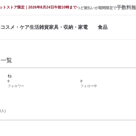
手数料無
ットストア限定｜2026年8月24日午前10時まで
つど後払いが期間限定で
コスメ・ケア
生活雑貨
家具・収納・家電
食品
ー一覧
ね
0
0
フォロワー
フォロー中
3
人)