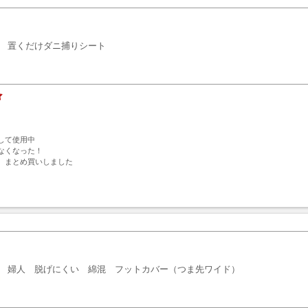
置くだけダニ捕りシート
て使用中

なくなった！

、まとめ買いしました
ト
婦人 脱げにくい 綿混 フットカバー（つま先ワイド）