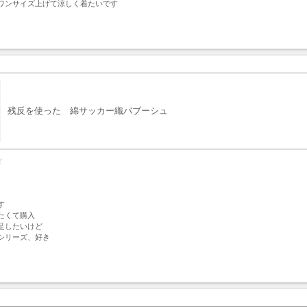
ワンサイズ上げて涼しく着たいです
ト
残反を使った 綿サッカー織バブーシュ


くて購入

足したいけど

シリーズ、好き
ト