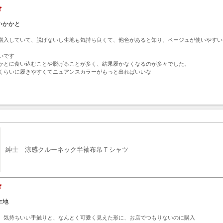
いかかと
購入していて、脱げないし生地も気持ち良くて、他色があると知り、ベージュが使いやすい
です

かとに食い込むことや脱げることが多く、結果履かなくなるのが多々でした。

くらいに履きやすくてニュアンスカラーがもっと出ればいいな
ト
紳士 涼感クルーネック半袖布帛Ｔシャツ
生地
、気持ちいい手触りと、なんとく可愛く見えた形に、お店でつもりないのに購入
