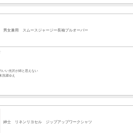
男女兼用 スムースジャージー長袖プルオーバー
のいい光沢が綿と思えない

未洗濯ゆえ
ト
紳士 リネンリヨセル ジップアップワークシャツ