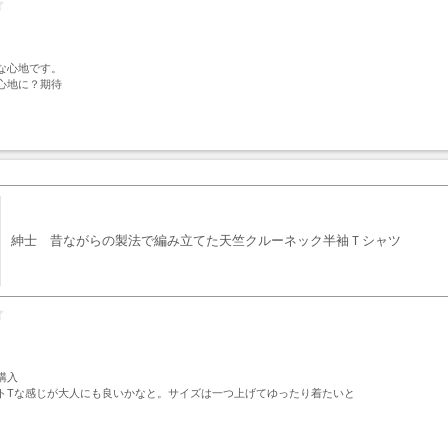
な心地です。

心地に？期待
ト
紳士 昔ながらの製法で編み立てた天竺クルーネック半袖Ｔシャツ
入

トTな感じが大人にも良いかなと。サイズは一つ上げてゆったり着たいと
ト