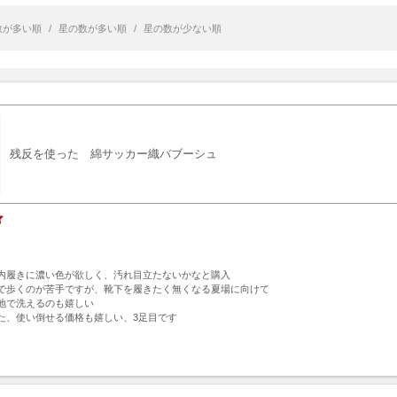
数が多い順
/
星の数が多い順
/
星の数が少ない順
残反を使った 綿サッカー織バブーシュ
内履きに濃い色が欲しく、汚れ目立たないかなと購入

で歩くのが苦手ですが、靴下を履きたく無くなる夏場に向けて

地で洗えるのも嬉しい

た、使い倒せる価格も嬉しい、3足目です
ト