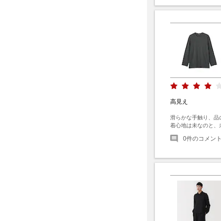
高見え
滑らかな手触り、品
着心地は未なのと、
0
件のコメン