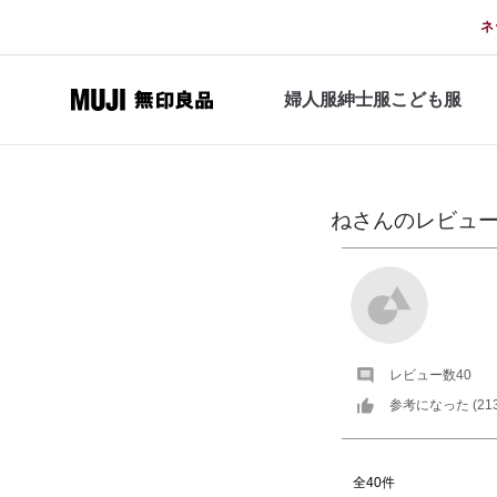
ネ
婦人服
紳士服
こども服
ね
さんの
レビュ
レビュー数
40
参考になった (
21
全40件