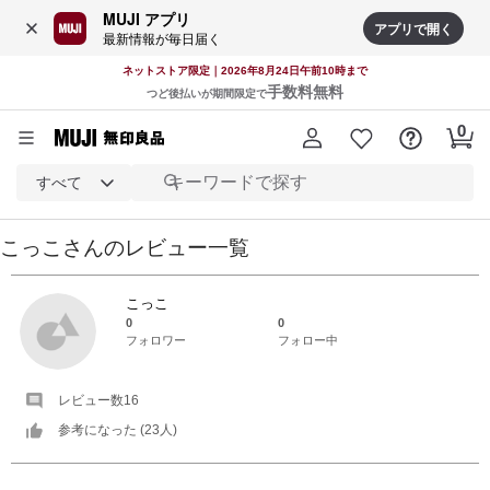
MUJI アプリ
アプリで開く
最新情報が毎日届く
ネットストア限定｜2026年8月24日午前10時まで
手数料無料
つど後払いが期間限定で
すべて
こっこ
さんの
レビュー一覧
こっこ
0
0
フォロワー
フォロー中
レビュー数
16
参考になった (
23
人)