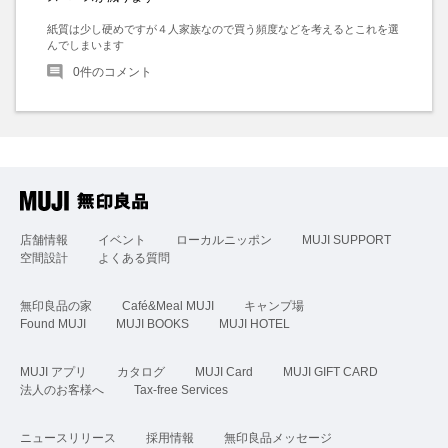
紙質は少し硬めですが４人家族なので買う頻度などを考えるとこれを選
んでしまいます
0
件のコメント
店舗情報
イベント
ローカルニッポン
MUJI SUPPORT
空間設計
よくある質問
無印良品の家
Café&Meal MUJI
キャンプ場
Found MUJI
MUJI BOOKS
MUJI HOTEL
MUJI アプリ
カタログ
MUJI Card
MUJI GIFT CARD
法人のお客様へ
Tax-free Services
ニュースリリース
採用情報
無印良品メッセージ