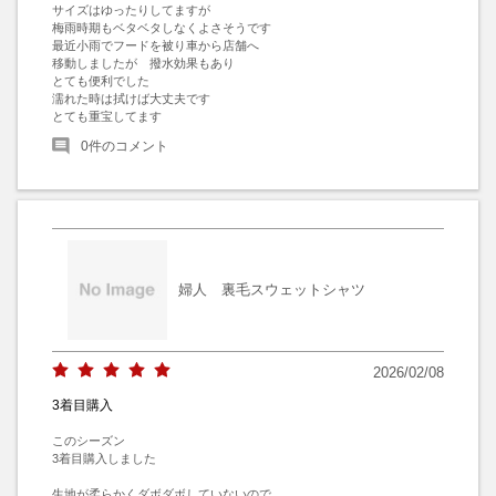
サイズはゆったりしてますが

梅雨時期もベタベタしなくよさそうです

最近小雨でフードを被り車から店舗へ

移動しましたが　撥水効果もあり

とても便利でした

濡れた時は拭けば大丈夫です

とても重宝してます
0
件のコメント
婦人 裏毛スウェットシャツ
2026/02/08
3着目購入
このシーズン

3着目購入しました

生地が柔らかくダボダボしていないので
