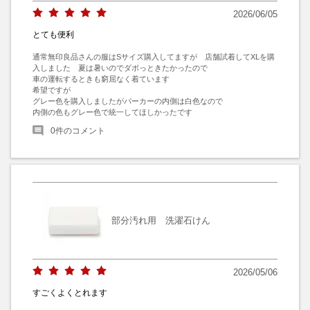
2026/06/05
とても便利
通常無印良品さんの服はSサイズ購入してますが　店舗試着してXLを購
入しました　夏は暑いのでダボっときたかったので

車の運転するときも窮屈なく着ています

希望ですが

グレー色を購入しましたがパーカーの内側は白色なので

内側の色もグレー色で統一してほしかったです
0
件のコメント
部分汚れ用 洗濯石けん
2026/05/06
すごくよくとれます