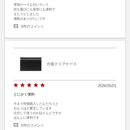
専用ケースも付いていて

持ち運びにも保管にも便利で

またリピしました

価格がありがたいです
0
件のコメント
片面クリアケース
2026/05/01
とにかく便利
今まで何個購入したんだろうと

おもうほど重宝しています

仕分して使うのがほとんどですが

ほんとに便利です
0
件のコメント