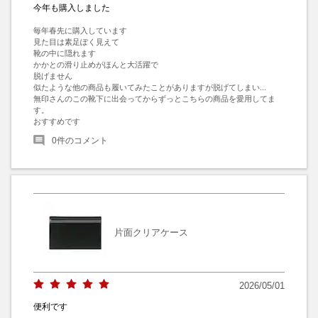
今年も購入しました
毎年春先に購入しています

見た目は素足ぽく見えて

靴の中に隠れます

かかとの滑り止めがほんと大活躍で

脱げません

似たような他の商品も履いてみたことがありますが脱げてしまい...

無印さんのこの靴下に出会ってからずっとこちらの商品を愛用してま
す。

おすすめです
0
件のコメント
片面クリアケース
2026/05/01
便利です