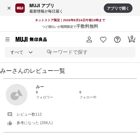
MUJI アプリ
アプリで開く
最新情報が毎日届く
ネットストア限定｜2026年8月24日午前10時まで
手数料無料
つど後払いが期間限定で
すべて
みー
さんの
レビュー一覧
みー
0
0
フォロワー
フォロー中
レビュー数
112
参考になった (
268
人)