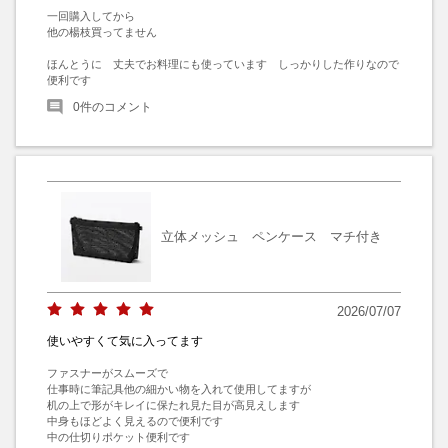
一回購入してから

他の楊枝買ってません

ほんとうに　丈夫でお料理にも使っています　しっかりした作りなので

便利です
0
件のコメント
立体メッシュ ペンケース マチ付き
2026/07/07
使いやすくて気に入ってます
ファスナーがスムーズで　

仕事時に筆記具他の細かい物を入れて使用してますが

机の上で形がキレイに保たれ見た目が高見えします

中身もほどよく見えるので便利です

中の仕切りポケット便利です
