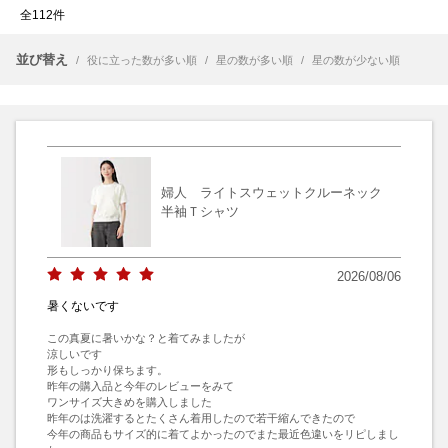
全112件
並び替え
/
役に立った数が多い順
/
星の数が多い順
/
星の数が少ない順
婦人 ライトスウェットクルーネック
半袖Ｔシャツ
2026/08/06
暑くないです
この真夏に暑いかな？と着てみましたが

涼しいです

形もしっかり保ちます。

昨年の購入品と今年のレビューをみて

ワンサイズ大きめを購入しました

昨年のは洗濯するとたくさん着用したので若干縮んできたので

今年の商品もサイズ的に着てよかったのでまた最近色違いをリピしまし