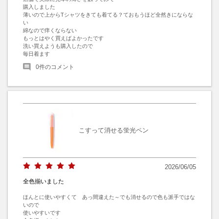
購入しました

薄いので上からTシャツをきても着てる？ておもうほど全然きにならな
い

綿なので痒くならない

もっとはやく買えばよかったです

洗い買えようも購入したので

毎日着ます
0
件のコメント
こすって消せる蛍光ペン
2026/06/05
全色揃いました
ほんとに使いやすくて　あっ間違えた～でも消せるので色も派手ではな
いので

使いやすいです
