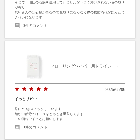
今まで　他社の石鹸を使用していましたがうまく溶けきれない色の残り
が有り

無印さんのは石鹸が白なので色残りにならなく襟の皮脂汚れがほんとに
きれいになります
0
件のコメント
フローリングワイパー用ドライシート
2026/05/06
ずっとリピ中
常に3つはストックしています

細かい部分のほこりをとるとき重宝してます

この価格でずっとお願いします
0
件のコメント