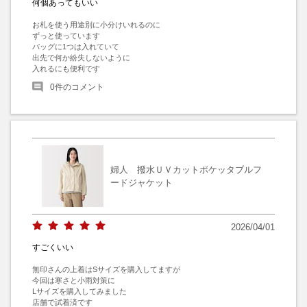
何個あってもいい
お札を使う用途別に小分けいれるのに

ずっと使っています

バッグに1つは入れていて

出先で何か紛失しないように

入れるにも便利です
0
件のコメント
婦人 撥水ＵＶカットポケッタブルフ
ードジャケット
2026/04/01
すごくいい
無印さんの上着はSサイズを購入してますが　

今回は寒さと小雨対策に

Lサイズを購入してみました

店舗で試着済です
