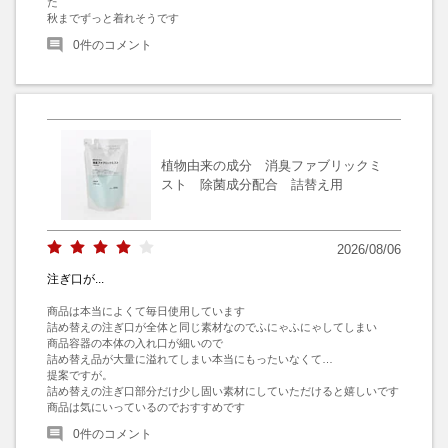
た

秋までずっと着れそうです
0
件のコメント
植物由来の成分 消臭ファブリックミ
スト 除菌成分配合 詰替え用
2026/08/06
注ぎ口が...
商品は本当によくて毎日使用しています

詰め替えの注ぎ口が全体と同じ素材なのでふにゃふにゃしてしまい

商品容器の本体の入れ口が細いので

詰め替え品が大量に溢れてしまい本当にもったいなくて…

提案ですが。

詰め替えの注ぎ口部分だけ少し固い素材にしていただけると嬉しいです

商品は気にいっているのでおすすめです
0
件のコメント