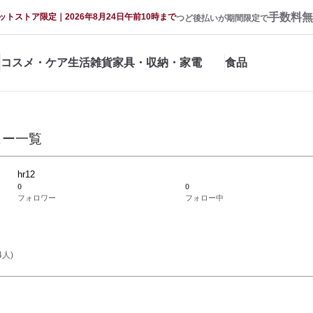
手数料無
ットストア限定｜2026年8月24日午前10時まで
つど後払いが期間限定で
コスメ・ケア
生活雑貨
家具・収納・家電
食品
ュー一覧
hr12
0
0
フォロワー
フォロー中
4
人)