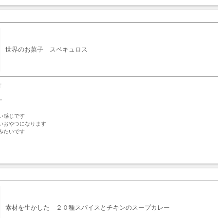
世界のお菓子 スペキュロス
ー
感じです

いおやつになります

みたいです
ト
素材を生かした ２０種スパイスとチキンのスープカレー