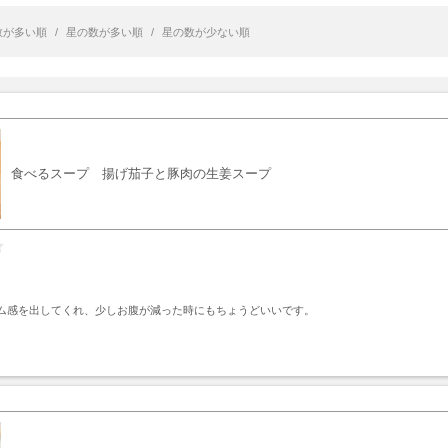
数が多い順
/
星の数が多い順
/
星の数が少ない順
食べるスープ 揚げ茄子と豚肉の生姜スープ
ム感を出してくれ、少しお腹が減った時にもちょうどいいです。
ト