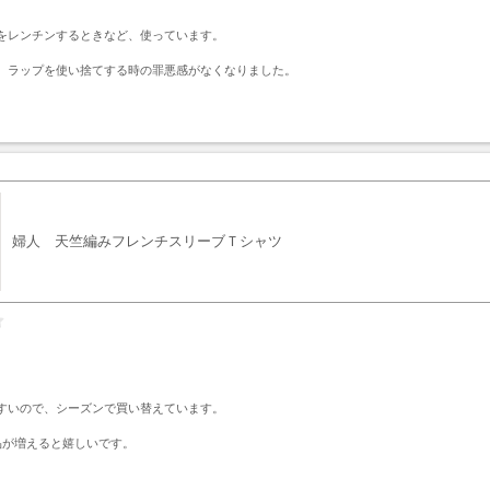
をレンチンするときなど、使っています。

、ラップを使い捨てする時の罪悪感がなくなりました。
ト
婦人 天竺編みフレンチスリーブＴシャツ
すいので、シーズンで買い替えています。

品が増えると嬉しいです。
ト