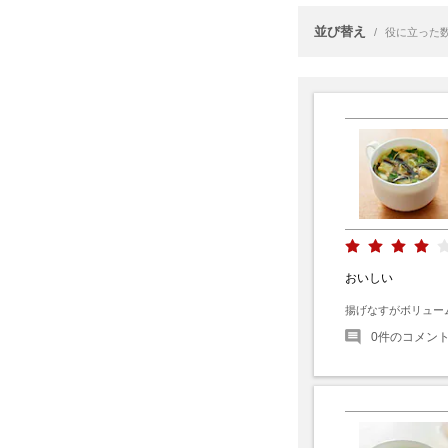
並び替え
/
役に立った
おいしい
揚げなすがボリュー
0
件のコメン