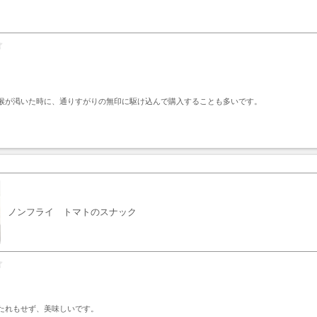
喉が渇いた時に、通りすがりの無印に駆け込んで購入することも多いです。
ト
ノンフライ トマトのスナック
たれもせず、美味しいです。
