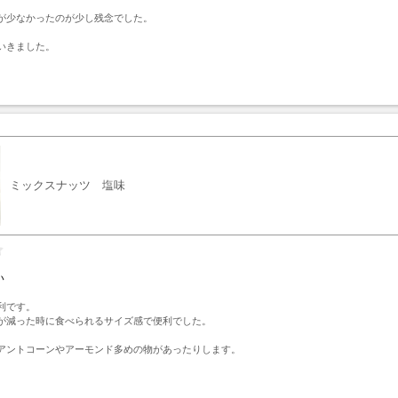
が少なかったのが少し残念でした。

いきました。
ト
ミックスナッツ 塩味
い
です。

が減った時に食べられるサイズ感で便利でした。

アントコーンやアーモンド多めの物があったりします。
ト