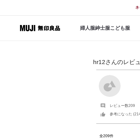
ネ
婦人服
紳士服
こども服
hr12
さんの
レビ
レビュー数
209
参考になった (
21
全209件