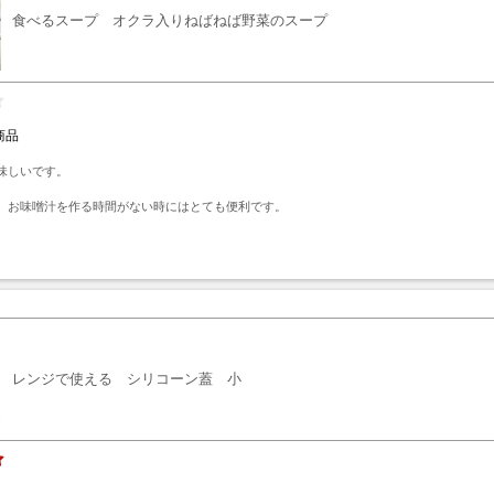
食べるスープ オクラ入りねばねば野菜のスープ
商品
味しいです。

、お味噌汁を作る時間がない時にはとても便利です。
ト
レンジで使える シリコーン蓋 小