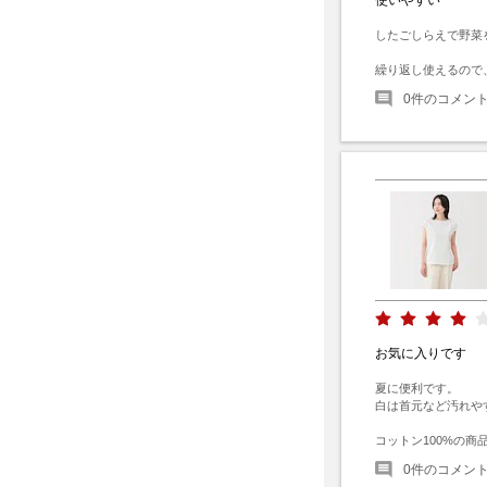
したごしらえで野菜
繰り返し使えるので
0
件のコメン
お気に入りです
夏に便利です。

白は首元など汚れや
コットン100%の商
0
件のコメン