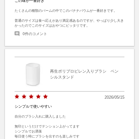
この味が一番好き
たくさんの種類のバームの中でこのバナナバウムが一番好きです。

普通のサイズは食べ応えがあり満足感あるのですが、やっぱり少し大き
かったのでこのサイズはおやつにピッタリです。
0
件のコメント
再生ポリプロピレン入りブラシ ペン
シルスタンド
2026/05/15
シンプルで使いやすい
自分のブラシ入れに購入しました

無印というだけでテンション上がってます

シンプルでお洒落

毎日使う時にブラシを出すのも楽しみです
