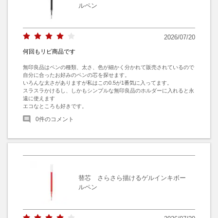
ルペン
2026/07/20
何回もリピ商品です
無印良品はペンの種類、太さ、色が細かく分かれて販売されているので
自分に合ったお好みのペンの芯を探せます。

いろんな太さがありますが私はこの0.5が1番気に入ってます。

スラスラかけるし、しかもシンプルな無印良品のホルダーに入れると永
遠に使えます

エコなところも好きです。
0
件のコメント
替芯 さらさら描けるゲルインキボー
ルペン