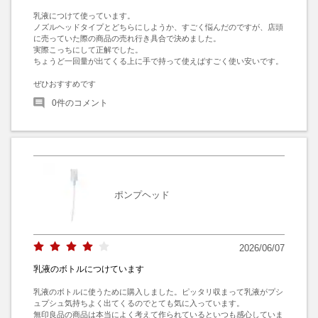
乳液につけて使っています。

ノズルヘッドタイプとどちらにしようか、すごく悩んだのですが、店頭
に売っていた際の商品の売れ行き具合で決めました。

実際こっちにして正解でした。

ちょうど一回量が出てくる上に手で持って使えばすごく使い安いです。

ぜひおすすめです
0
件のコメント
ポンプヘッド
2026/06/07
乳液のボトルにつけています
乳液のボトルに使うために購入しました。ピッタリ収まって乳液がプシ
ュプシュ気持ちよく出てくるのでとても気に入っています。

無印良品の商品は本当によく考えて作られているといつも感心していま