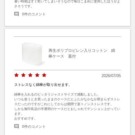
暑い時期はすぐ乾いてしまいそうなので毎日こまめに使用したほうがよ
さそうです。
0
件のコメント
再生ポリプロピレン入りコットン 綿
棒ケース 蓋付
2026/07/05
ストレスなく綿棒が取り出せます。
綿棒を入れるのピッタリジャストサイズで感動しました。

いつも使うとき買ったままのケースだとふたがなかなか閉まらずストレ
スだったのですがこれにしてからは開閉で楽々ノンストレスです。

しかも無印良品の半透明のケースだとおしゃれでテンション上がってい
ます。

おすすめです。
0
件のコメント