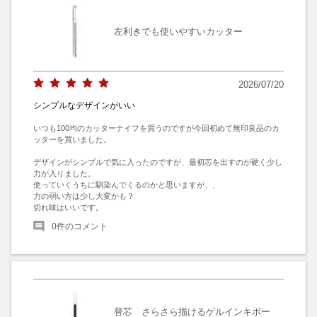
左利きでも使いやすいカッター
2026/07/20
シンプルなデザインがいい
いつも100均のカッターナイフを買うのですが今回初めて無印良品のカ
ッターを買いました。

デザインがシンプルで気に入ったのですが、最初芯を出すのが硬く少し
力が入りました。

使っていくうちに馴染んでくるのかと思いますが、、

力の弱い方は少し大変かも？

切れ味はいいです。
0
件のコメント
替芯 さらさら描けるゲルインキボー