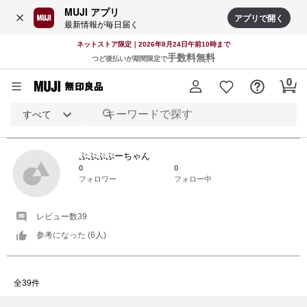
MUJI アプリ
アプリで開く
最新情報が毎日届く
ネットストア限定｜2026年8月24日午前10時まで
手数料無料
つど後払いが期間限定で
すべて
ぷぷぷぷーちゃん
さんの
レビュー一覧
ぷぷぷぷーちゃん
0
0
フォロワー
フォロー中
レビュー数
39
参考になった (
6
人)
全39件