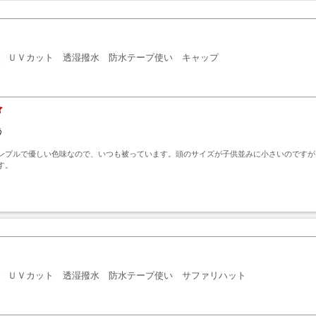
ＵＶカット 透湿撥水 防水テープ使い キャップ
う
ンプルで優しい色味なので、いつも被っています。頭のサイズが子供並みに小さいのですが
す。
ト
ＵＶカット 透湿撥水 防水テープ使い サファリハット