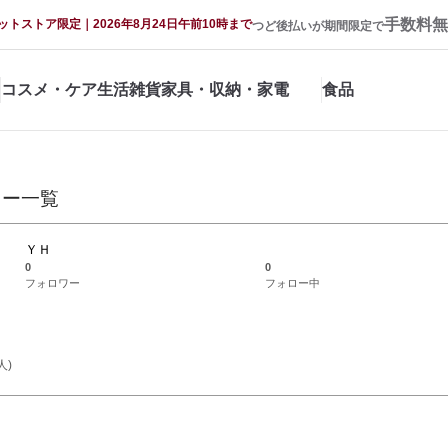
手数料無
ットストア限定｜2026年8月24日午前10時まで
つど後払いが期間限定で
コスメ・ケア
生活雑貨
家具・収納・家電
食品
ュー一覧
ＹＨ
0
0
フォロワー
フォロー中
人)