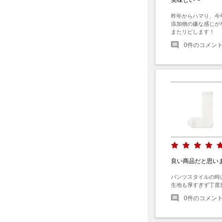
昨年からハマり、今
添加物の嫌な感じが
またリピします！
0
件のコメン
良い商品だと思い
パンツスタイルの時
生地も厚すぎず丁度
0
件のコメン