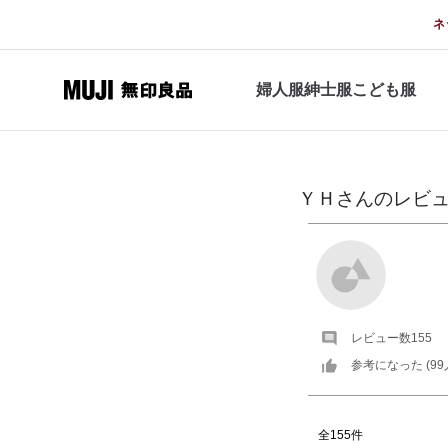
ネ
婦人服
紳士服
こども服
ＹＨ
さんの
レビ
レビュー数
155
参考になった (
99
全155件