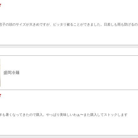
息子の頭のサイズが大きめですが、ピッタリ被ることができました。日差しも雨も防げるの
ト
盛岡冷麺
年も暑くなってきたので購入。やっぱり美味しいわぁ〜また購入してストックします
ト