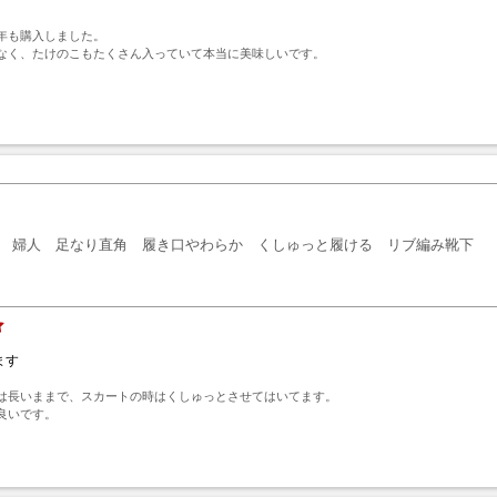
年も購入しました。

なく、たけのこもたくさん入っていて本当に美味しいです。

ト
婦人 足なり直角 履き口やわらか くしゅっと履ける リブ編み靴下
ます
は長いままで、スカートの時はくしゅっとさせてはいてます。

良いです。
ト