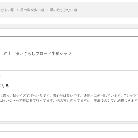
数が多い順
/
星の数が多い順
/
星の数が少ない順
紳士 洗いざらしブロード半袖シャツ
になる
の旦那に購入。Mサイズでぴったりです。着心地は良いです。通勤用に使用しています。Tシャ
は固いな〜って時に着て行ってます。他の方も仰ってますが、洗濯後のシワが結構つきます
ト