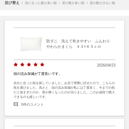
並び替え
/
役に立った数が多い順
/
星の数が多い順
/
星の数が少ない順
防ダニ 洗えて乾きやすい ふんわり
やわらかまくら ４３×６３ｃｍ
2026/04/23
頭の沈み加減が丁度良いです。
自分に合った枕を探していました。お店で実際に試せたので、こちらの
枕を選びました。高さと、頭の沈み加減が私には丁度良く、今までの枕
だと低すぎたのか、肩が痛くなったのが治りました。このお値段で購入
できるのも嬉しいです。
0
件のコメント