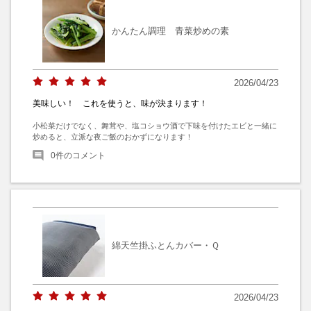
かんたん調理 青菜炒めの素
2026/04/23
美味しい！ これを使うと、味が決まります！
小松菜だけでなく、舞茸や、塩コショウ酒で下味を付けたエビと一緒に
炒めると、立派な夜ご飯のおかずになります！
0
件のコメント
綿天竺掛ふとんカバー・Ｑ
2026/04/23