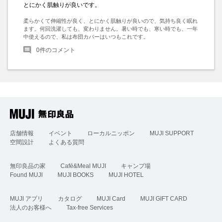
とにかく肌触りが良いです。
柔らかくて伸縮性が良く、とにかく肌触りが良いので、気持ち良く眠れ
ます。何回洗濯しても、変わりません。暑い時でも、寒い時でも、一年
中使えるので、私は布団カバーはいつもこれです。
0
件のコメント
店舗情報
イベント
ローカルニッポン
MUJI SUPPORT
空間設計
よくある質問
無印良品の家
Café&Meal MUJI
キャンプ場
Found MUJI
MUJI BOOKS
MUJI HOTEL
MUJI アプリ
カタログ
MUJI Card
MUJI GIFT CARD
法人のお客様へ
Tax-free Services