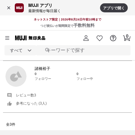
MUJI アプリ
アプリで開く
最新情報が毎日届く
ネットストア限定｜2026年8月24日午前10時まで
手数料無料
つど後払いが期間限定で
すべて
諸橋裕子
さんの
レビュー一覧
諸橋裕子
0
0
フォロワー
フォロー中
レビュー数
3
参考になった (
3
人)
全3件