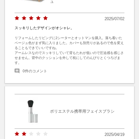
ュ
2025/07/02
スッキリしたデザインがオシャレ。
リフォームしたリビングに2シーターとオットマンを購入。落ち着いた
ベージュ色がまず気に入りました。カバーも別売りがあるので色を変え
ることもできていいですね。

アームレスなのでスッキリしていて背もたれが低いので圧迫感を感じさ
せません。背中のクッションを外して枕にしてのんびりとくつろげま
す。
0
件のコメント
ポリエステル携帯用フェイスブラシ
2025/04/19