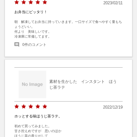
2023/02/11
お弁当にピッタリ！
朝　解凍してお弁当に持っていきます。一口サイズで食べやすく量もち
ょうどいい。

何より　美味しいです。

冷凍庫に常備してます。
0
件のコメント
素材を生かした インスタント ほう
じ茶ラテ
2022/12/19
ホッとする味ほうじ茶ラテ。
初めて買ってみました。

甘さ控えめですが　思いのほか

ほうじ茶の香りがして
