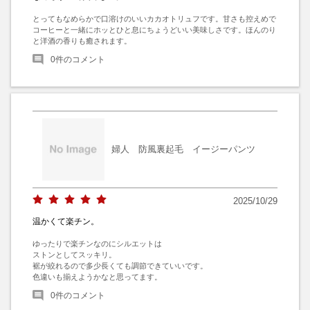
とってもなめらかで口溶けのいいカカオトリュフです。甘さも控えめで
コーヒーと一緒にホッとひと息にちょうどいい美味しさです。ほんのり
と洋酒の香りも癒されます。
0
件のコメント
婦人 防風裏起毛 イージーパンツ
2025/10/29
温かくて楽チン。
ゆったりで楽チンなのにシルエットは

ストンとしてスッキリ。

裾が絞れるので多少長くても調節できていいです。

色違いも揃えようかなと思ってます。
0
件のコメント