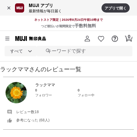
MUJI アプリ
アプリで開く
最新情報が毎日届く
ネットストア限定｜2026年8月24日午前10時まで
手数料無料
つど後払いが期間限定で
すべて
ラックママ
さんの
レビュー一覧
ラックママ
0
0
フォロワー
フォロー中
レビュー数
18
参考になった (
68
人)