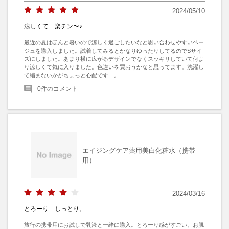
2024/05/10
涼しくて 楽チン〜♪
最近の夏はほんと暑いので涼しく過ごしたいなと思い合わせやすいベー
ジュを購入しました。試着してみるとかなりゆったりしてるのでSサイ
ズにしました。あまり横に広がるデザインでなくスッキリしていて何よ
り涼しくて気に入りました。色違いを買おうかなと思ってます。洗濯し
て縮まないかがちょっと心配です…。
0
件のコメント
エイジングケア薬用美白化粧水（携帯
用）
2024/03/16
とろーり しっとり。
旅行の携帯用にお試しで乳液と一緒に購入。とろーり感がすごい。お肌