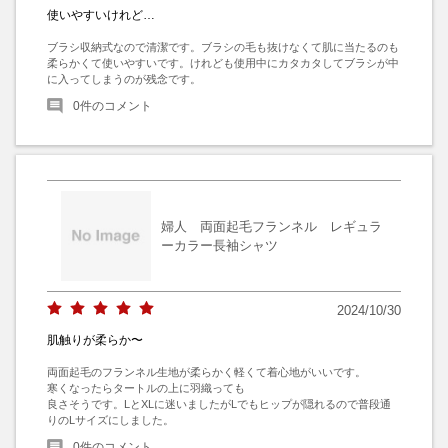
使いやすいけれど…
ブラシ収納式なので清潔です。ブラシの毛も抜けなくて肌に当たるのも
柔らかくて使いやすいです。けれども使用中にカタカタしてブラシが中
に入ってしまうのが残念です。
0
件のコメント
婦人 両面起毛フランネル レギュラ
ーカラー長袖シャツ
2024/10/30
肌触りが柔らか〜
両面起毛のフランネル生地が柔らかく軽くて着心地がいいです。

寒くなったらタートルの上に羽織っても

良さそうです。LとXLに迷いましたがLでもヒップが隠れるので普段通
りのLサイズにしました。
0
件のコメント