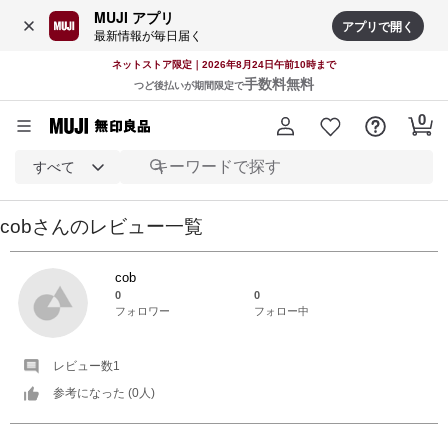
MUJI アプリ
アプリで開く
最新情報が毎日届く
ネットストア限定｜2026年8月24日午前10時まで
手数料無料
つど後払いが期間限定で
すべて
cob
さんの
レビュー一覧
cob
0
0
フォロワー
フォロー中
レビュー数
1
参考になった (
0
人)