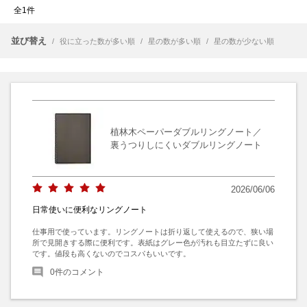
全1件
並び替え
/
役に立った数が多い順
/
星の数が多い順
/
星の数が少ない順
植林木ペーパーダブルリングノート／
裏うつりしにくいダブルリングノート
2026/06/06
日常使いに便利なリングノート
仕事用で使っています。リングノートは折り返して使えるので、狭い場
所で見開きする際に便利です。表紙はグレー色が汚れも目立たずに良い
です。値段も高くないのでコスパもいいです。
0
件のコメント