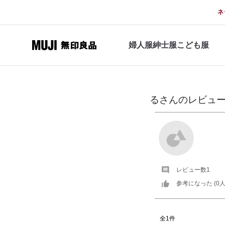
ネ
婦人服
紳士服
こども服
る
さんの
レビュ
レビュー数
1
参考になった (
0
人
全1件