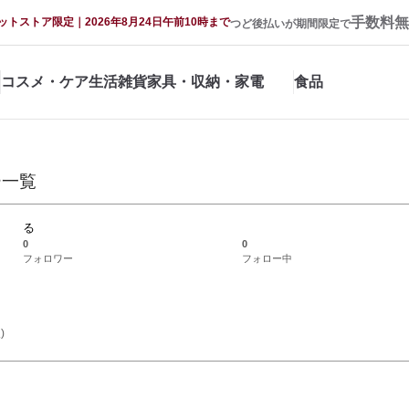
手数料無
ットストア限定｜2026年8月24日午前10時まで
つど後払いが期間限定で
コスメ・ケア
生活雑貨
家具・収納・家電
食品
ー一覧
る
0
0
フォロワー
フォロー中
)