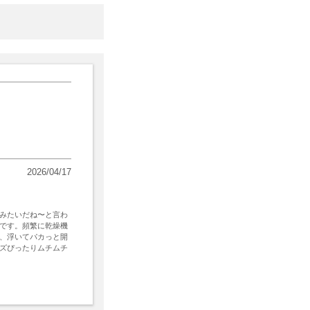
2026/04/17
みたいだね〜と言わ
です。頻繁に乾燥機
、浮いてパカっと開
ズぴったりムチムチ