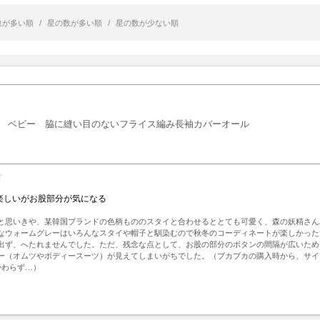
数が多い順
/
星の数が多い順
/
星の数が少ない順
ベビー 脇に縫い目のないフライス編み長袖カバーオール
楽しいがお股部分が気になる
と思いきや、某韓国ブランドの色柄もののスタイと合わせるととても可愛く、森の妖精さん
なウォームグレーはいろんなスタイや帽子と馴染むので秋冬のコーディネートが楽しかった
出ず、へたれませんでした。ただ、残念な点として、お股の部分のボタンの間隔が広いため
ー（オムツやボディースーツ）が見えてしまいがちでした。（ブカブカの購入時から、サイ
かわらず…）
ト