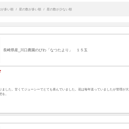
数が多い順
/
星の数が多い順
/
星の数が少ない順
長崎県産_川口農園のびわ「なつたより」 １５玉
りました。甘くてジューシーでとても喜んでいました。花は毎年送っていましたが管理が大
杷を。
ト