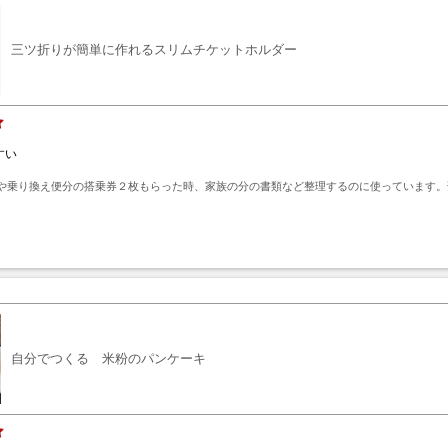
三ツ折りが簡単に作れるスリムチケットホルダー
すい
や乗り換え便分の搭乗券２枚もらった時、家族の分の書類など整理するのに使っています。
ト
自分でつくる 米粉のパンケーキ