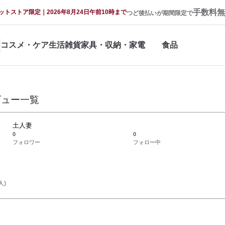
手数料無
ットストア限定｜2026年8月24日午前10時まで
つど後払いが期間限定で
コスメ・ケア
生活雑貨
家具・収納・家電
食品
ビュー一覧
土人妻
0
0
フォロワー
フォロー中
人)