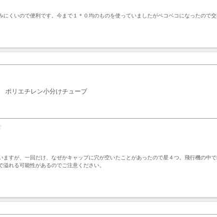
みにくいので便利です。今まで１＊０均のものを使っていましたがベコベコになったので交
ト
ポリエチレン小分けチューブ
いますが、一回だけ、なぜかキャップに穴が空いたことがあったので星４つ。飛行機の中で
で溢れる可能性があるのでご注意ください。
ト