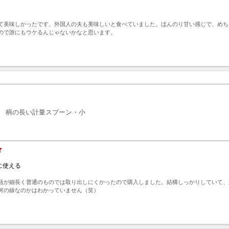
て美味しかったです。外国人の夫も美味しいと食べていました。ほんのり甘い感じで、めち
ので誰にもウケるんじゃないかなと思います。
ト
柄の長い計量スプーン・小
に使える
瓶が細長く普通のものでは取り出しにくかったので購入しました。結構しっかりしていて、
何の線なのかはわかっていません（笑）
ト