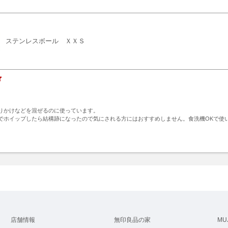
ステンレスボール ＸＸＳ
！
りかけなどを混ぜるのに使っています。

でホイップしたら結構跡になったので気にされる方にはおすすめしません。食洗機OKで使
ト
店舗情報
無印良品の家
MU