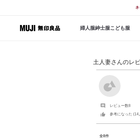
ネ
婦人服
紳士服
こども服
土人妻
さんの
レ
レビュー数
8
参考になった (
14
全8件