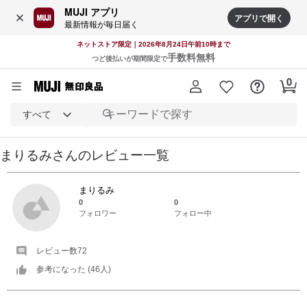
MUJI アプリ
アプリで開く
最新情報が毎日届く
ネットストア限定｜2026年8月24日午前10時まで
手数料無料
つど後払いが期間限定で
すべて
まりるみ
さんの
レビュー一覧
まりるみ
0
0
フォロワー
フォロー中
レビュー数
72
参考になった (
46
人)