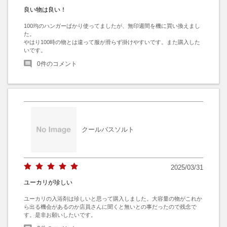
良い物は良い！
100均のハンガーばかり使ってましたが、無印週間を機に買い換えまし
た。

やはり100時の物とは違って服が滑らず掛けやすいです。また購入した
いです。
0
件のコメント
クールバスソルト
2025/03/31
ユーカリが珍しい
ユーカリの入浴剤は珍しいと思って購入しました。大容量の物がこれか
ら出る機会があるのか店員さんに聞くと無いとの事だったので残念で
す。是非お願いしたいです。