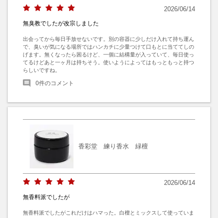
2026/06/14
無臭教でしたが改宗しました
出会ってから毎日手放せないです。別の容器に少しだけ入れて持ち運ん
で、臭いが気になる場所ではハンカチに少量つけて口もとに当ててしの
げます。無くなったら困るけど、一個に結構量が入っていて、毎日使っ
てるけどあと一ヶ月は持ちそう。使いようによってはもっともっと持つ
らしいですね。
0
件のコメント
香彩堂 練り香水 緑檀
2026/06/14
無香料派でしたが
無香料派でしたがこれだけはハマった。白檀とミックスして使っていま