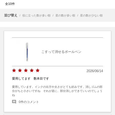
全10件
並び替え
/
役に立った数が多い順
/
星の数が多い順
/
星の数が少ない順
こすって消せるボールペン
2026/06/14
愛用してます 数本目です
愛用しています。インクの出方や太さがとても好みです。消しゴムの部
分がちと小さいですね　それが逆に、部分消しができていいのでしょう
ね
0
件のコメント