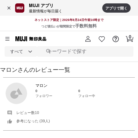
MUJI アプリ
アプリで開く
最新情報が毎日届く
ネットストア限定｜2026年8月24日午前10時まで
手数料無料
つど後払いが期間限定で
すべて
マロン
さんの
レビュー一覧
マロン
0
0
フォロワー
フォロー中
レビュー数
10
参考になった (
39
人)