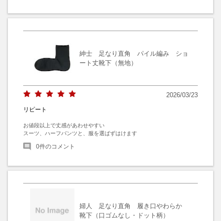
紳士 足なり直角 パイル編み ショ
ート丈靴下（無地）
2026/03/23
リピート
お値段以上で丈感があわせやすい

スーツ、ハーフパンツと、服を選ばずはけます
0
件のコメント
婦人 足なり直角 履き口やわらか
靴下（口ゴムなし・ドット柄）