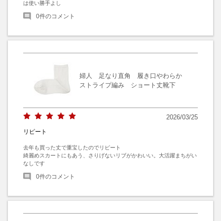
は使い勝手よし
0
件のコメント
婦人 足なり直角 履き口やわらか
ストライプ編み ショート丈靴下
2026/03/25
リピート
去年も買った丈で重宝したのでリピート

綺麗めスカートにもあう、さりげないリブがかわいい。大活躍まちがい
なしです
0
件のコメント