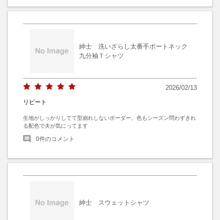
紳士 洗いざらし太番手ボートネック
九分袖Ｔシャツ
2026/02/13
リピート
生地がしっかりしてて型崩れしないボーダー。色もシーズン問わずきれ
る配色で夫が気にってます
0
件のコメント
紳士 スウェットシャツ