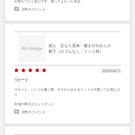
が落ちづらく安心です。買ってよかった名品
0
件のコメント
婦人 足なり直角 履き口やわらか
靴下（口ゴムなし・ドット柄）
2026/04/21
リピート
スカート、パンツを履く際、すそからみえるドットが可愛くてお気に入
り

生地の厚さもちょうどいい
0
件のコメント