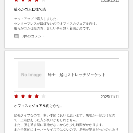
2025/11/11
後ろがゴム仕様で楽
セットアップで購入しました。

センタープレスがほぼないのでオフィスカジュアル向け。

後ろがゴム仕様の為、苦しい事も無く着脱が楽です。
0
件のコメント
紳士 起毛ストレッチジャケット
2025/11/11
オフィスカジュアル向けかな。
起毛タイプなので、寒い季節に良いと思います。裏地が一部だけなの
で、上着はあった方が良いかもしれません。

また、腕を通す所に裏地がないからか少し時間がかかります。

また全体的にオーバーサイズではないので、肩幅が窮屈だったのもあり