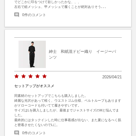
でどこかに印をつけて欲しかったかな、、、

左右で総メッシュ、甲メッシュで履くことが絶対ありそう､､､
0
件のコメント
紳士 和紙混ドビー織り イージーパ
ンツ
2026/04/21
セットアップがオススメ
同素材のセットアップでこちらも購入しました。

綺麗な光沢があって軽く、ウエストゴム仕様、ベルトループもあります
がドローコードも付いてて履きやすいです。

サイズはLを購入しましたが、最後までジャストサイズのMと悩んでま
した。

最終的にはタックインした時に仕事着感が出ない、また夏になるべく肌
と密着させたくないのでLに。
0
件のコメント