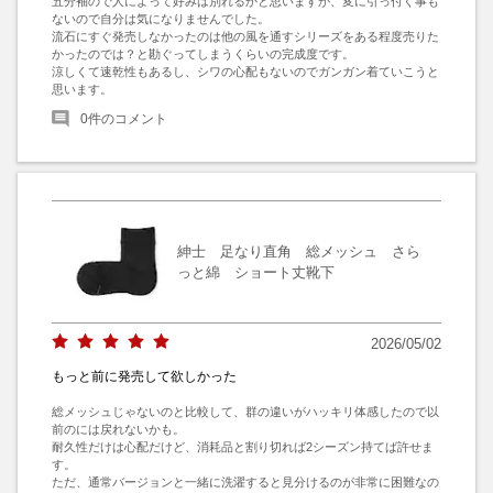
五分袖ので人によって好みは別れるかと思いますが、変に引っ付く事も
ないので自分は気になりませんでした。

流石にすぐ発売しなかったのは他の風を通すシリーズをある程度売りた
かったのでは？と勘ぐってしまうくらいの完成度です。

涼しくて速乾性もあるし、シワの心配もないのでガンガン着ていこうと
思います。
0
件のコメント
紳士 足なり直角 総メッシュ さら
っと綿 ショート丈靴下
2026/05/02
もっと前に発売して欲しかった
総メッシュじゃないのと比較して、群の違いがハッキリ体感したので以
前のには戻れないかも。

耐久性だけは心配だけど、消耗品と割り切れば2シーズン持てば許せま
す。

ただ、通常バージョンと一緒に洗濯すると見分けるのが非常に困難なの