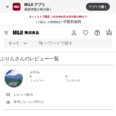
MUJI アプリ
アプリで開く
最新情報が毎日届く
ネットストア限定｜2026年8月24日午前10時まで
手数料無料
つど後払いが期間限定で
すべて
ぷりん
さんの
レビュー一覧
ぷりん
4
0
フォロワー
フォロー中
レビュー数
25
参考になった (
493
人)