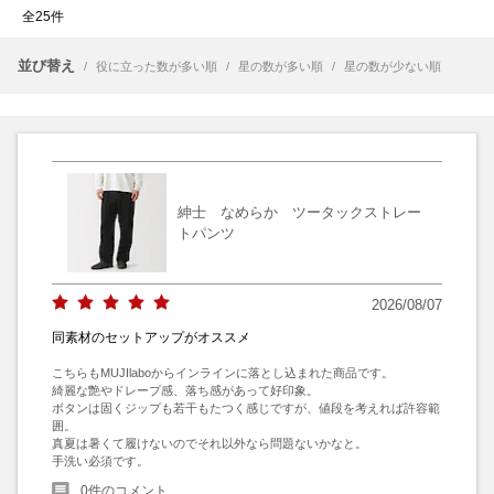
全25件
並び替え
/
役に立った数が多い順
/
星の数が多い順
/
星の数が少ない順
紳士 なめらか ツータックストレー
トパンツ
2026/08/07
同素材のセットアップがオススメ
こちらもMUJIlaboからインラインに落とし込まれた商品です。

綺麗な艶やドレープ感、落ち感があって好印象。

ボタンは固くジップも若干もたつく感じですが、値段を考えれば許容範
囲。

真夏は暑くて履けないのでそれ以外なら問題ないかなと。

手洗い必須です。
0
件のコメント