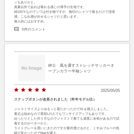
ンもありかと。

真夏以外であれば着れる感じの薄手の生地です。

綿100％なのでシワは付き物ですが、無印のシャツで着るだけで清潔
感、こなれ感が出せるシャツだと思います。

個人的にはおすすめ。
0
件のコメント
紳士 風を通すストレッチサッカーオ
ープンカラー半袖シャツ
2025/05/05
スナップボタンが改善されました（昨年モデル比）
ジャストサイズよりゆるっと着たかったのでXLを購入しました。

着丈は短めなので普段Lの人でもワンサイズアップもありです。

ゆったりとした作り方なのでジャストで着ても適度に余裕があるので試
着するのがベターかと。

ライトグレーを買いにきたのですが案外透けるのと、くすみブルーの色
味が良かったのでblueを購入。
