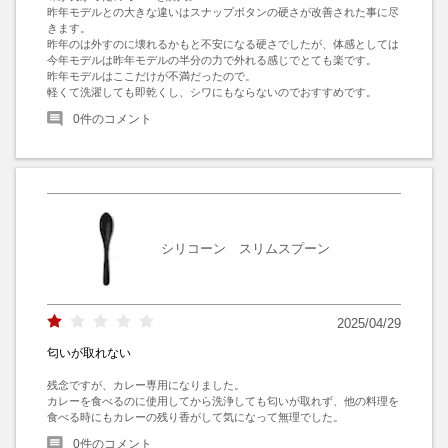
昨年モデルとの大きな違いはスナップボタンの硬さが改善された事に尽
きます。

昨年のは外すのに壊れるかもと不安になる硬さでしたが、体感としては
今年モデルは昨年モデルの半分の力で外れる感じでとても楽です。

昨年モデルはここだけが不満だったので。

軽くて洗濯しても即乾くし、シワにもならないのでおすすめです。
0
件のコメント
シリコーン スリムスプーン
2025/04/29
匂いが取れない
残念ですが、カレー専用になりました。

カレーを食べるのに使用してから洗浄しても匂いが取れず、他の料理を
食べる時にもカレーの残り香がして気になって無理でした。
0
件のコメント