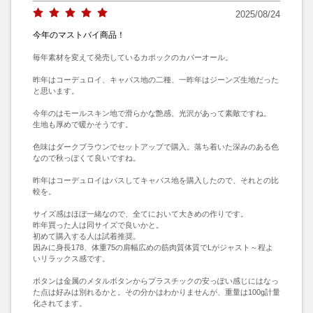
2025/08/24
今年のマストバイ商品！
毎年素材を変えて発売しているカポックのカバーオール。

昨年はコーデュロイ、キャバス地の二種、一昨年はジーンズ生地だった
と思います。

今年のはモールスキン地で滑らかな艶感、光沢があって素敵ですね。

生地も厚めで暖かそうです。

色味はダークブラウンでセットアップで購入。落ち着いた深みのある色
なので秋っぽくて良いですね。

昨年はコーデュロイはパスしてキャバス地を購入したので、それとの比
較を。

サイズ感はほぼ一緒なので、全てにおいて大きめの作りです。

昨年買った人は同サイズで良いかと。

初めて購入する人は試着推奨。

因みに身長178、体重75の肩幅広めの筋肉質体質でLがジャスト～程よ
いリラックス感です。

ボタンは金属のメタルボタンからプラスチックの安っぽい感じにはなっ
た点は好みは別れるかと。その分かはわかりませんが、重量は100g計量
化されてます。
