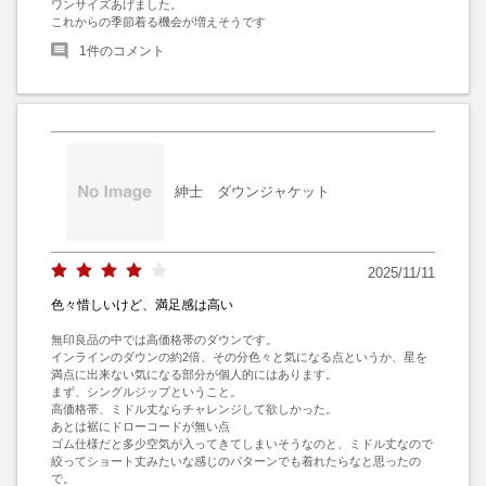
ワンサイズあげました。

これからの季節着る機会が増えそうです
1
件のコメント
紳士 ダウンジャケット
2025/11/11
色々惜しいけど、満足感は高い
無印良品の中では高価格帯のダウンです。

インラインのダウンの約2倍、その分色々と気になる点というか、星を
満点に出来ない気になる部分が個人的にはあります。

まず、シングルジップということ。

高価格帯、ミドル丈ならチャレンジして欲しかった。

あとは裾にドローコードが無い点

ゴム仕様だと多少空気が入ってきてしまいそうなのと、ミドル丈なので
絞ってショート丈みたいな感じのパターンでも着れたらなと思ったの
で。
