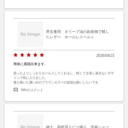
男女兼用 オリーブ油の副産物で鞣し
たレザー ホールレスベルト
2026/04/21
簡単に着脱出来ます。
思ったよりしっかりホールドしてくれるし、軽くて主張し過ぎないデザ
インで気に入りました。

落ち着いた濃いめのブラウンカラーの追加お願いしたいです。
0
件のコメント
紳士 和紙混ドビー織り 半袖シャツ