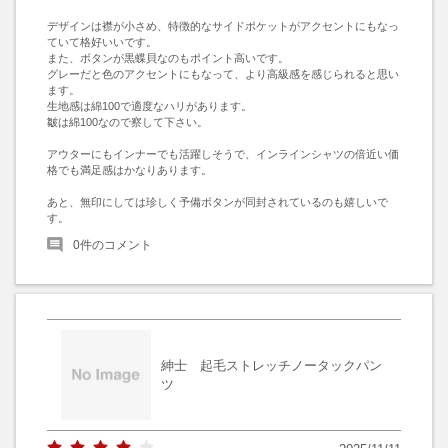
デザインは襟が小さめ、特徴的なサイドポケットがアクセントにもなっ
ていて格好いいです。

また、ボタンが黒蝶貝なのもポイント高いです。

グレーだと色のアクセントにもなって、より高級感を感じられると思い
ます。

生地感は綿100で適度なハリがあります。

皺は綿100なので察して下さい。

アウターにもインナーでも活躍しそうで、インラインシャツの倍近い価
格でも満足感はかなりあります。

あと、無印にしては珍しく予備ボタンが同封されているのも嬉しいで
す。
0
件のコメント
紳士 起毛ストレッチノータックパン
ツ