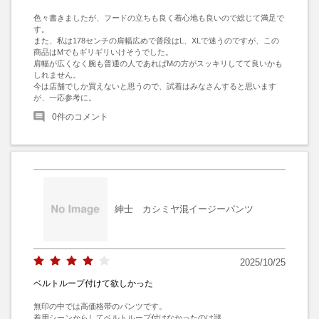
色々書きましたが、フードの立ちも良く着心地も良いので総じて満足で
す。

また、私は178センチの肩幅広めで普段はL、XLで迷うのですが、この
商品はMでもギリギリいけそうでした。

肩幅が広くなく腕も普通の人であればMの方がスッキリしてて良いかも
しれません。

今は店舗でしか買えないと思うので、試着はみなさんすると思います
が、一応参考に。
0
件のコメント
紳士 カシミヤ混イージーパンツ
2025/10/25
ベルトループ付けて欲しかった
無印の中では高価格帯のパンツです。

着用シーンからしてベルトループ付けなかったのは謎。
