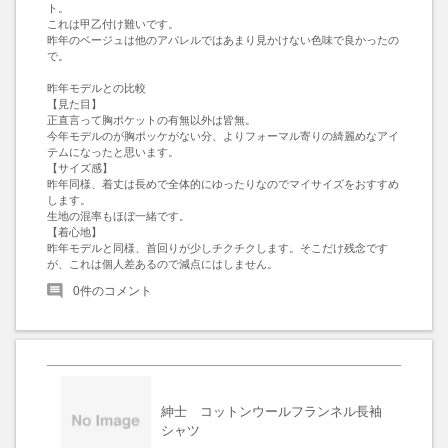
ト。

これは甲乙付け難いです。

昨年のベージュは他のアパレルではあまり見かけない色味で良かったの
で。

昨年モデルとの比較

【見た目】

正直言って胸ポケットの有無以外は皆無。

今年モデルのが胸ポッケがない分、よりフォーマル寄りの綺麗めなアイ
テムになったと思います。

【サイズ感】

昨年同様、着丈は長めで全体的にゆったりなのでマイサイズをおすすめ
します。

生地の混率もほぼ一緒です。

【着心地】

昨年モデルと同様、首回りが少しチクチクします。そこだけ残念です
が、これは個人差あるので減点にはしません。
0
件のコメント
紳士 コットンウールフランネル長袖
シャツ