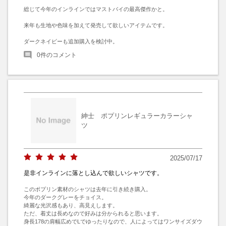
総じて今年のインラインではマストバイの最高傑作かと。

来年も生地や色味を加えて発売して欲しいアイテムです。

ダークネイビーも追加購入を検討中。
0
件のコメント
紳士 ポプリンレギュラーカラーシャ
ツ
2025/07/17
是非インラインに落とし込んで欲しいシャツです。
このポプリン素材のシャツは去年に引き続き購入。

今年のダークグレーをチョイス。

綺麗な光沢感もあり、高見えします。

ただ、着丈は長めなので好みは分かられると思います。

身長178の肩幅広めでLでゆったりなので、人によってはワンサイズダウ