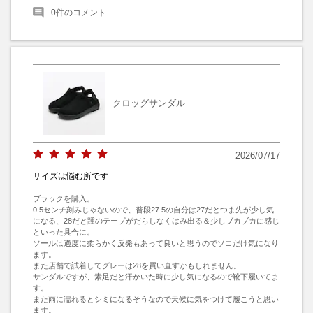
0
件のコメント
クロッグサンダル
2026/07/17
サイズは悩む所です
ブラックを購入。

0.5センチ刻みじゃないので、普段27.5の自分は27だとつま先が少し気
になる、28だと踵のテープがだらしなくはみ出る＆少しブカブカに感じ
といった具合に。

ソールは適度に柔らかく反発もあって良いと思うのでソコだけ気になり
ます。

また店舗で試着してグレーは28を買い直すかもしれません。

サンダルですが、素足だと汗かいた時に少し気になるので靴下履いてま
す。

また雨に濡れるとシミになるそうなので天候に気をつけて履こうと思い
ます。
