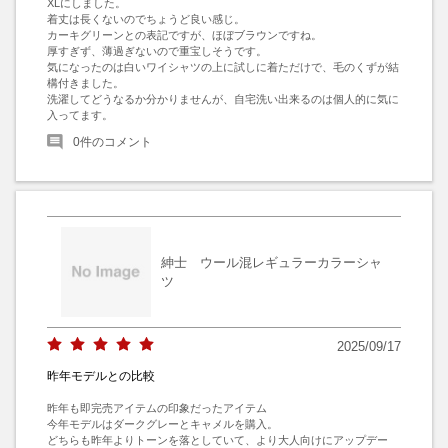
XLにしました。

着丈は長くないのでちょうど良い感じ。

カーキグリーンとの表記ですが、ほぼブラウンですね。

厚すぎず、薄過ぎないので重宝しそうです。

気になったのは白いワイシャツの上に試しに着ただけで、毛のくずが結
構付きました。

洗濯してどうなるか分かりませんが、自宅洗い出来るのは個人的に気に
入ってます。
0
件のコメント
紳士 ウール混レギュラーカラーシャ
ツ
2025/09/17
昨年モデルとの比較
昨年も即完売アイテムの印象だったアイテム

今年モデルはダークグレーとキャメルを購入。

どちらも昨年よりトーンを落としていて、より大人向けにアップデー