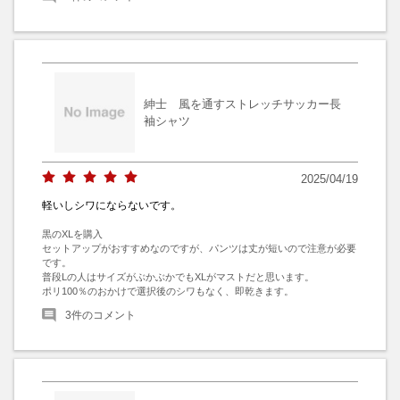
紳士 風を通すストレッチサッカー長
袖シャツ
2025/04/19
軽いしシワにならないです。
黒のXLを購入

セットアップがおすすめなのですが、パンツは丈が短いので注意が必要
です。

普段Lの人はサイズがぶかぶかでもXLがマストだと思います。

ポリ100％のおかけで選択後のシワもなく、即乾きます。
3
件のコメント