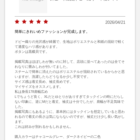
2026/04/21
簡単にきれいめファッションが完成します。
ドビー織りの光沢感が綺麗で、生地はポリエステルと和紙の混紡で軽く
て適度なハリ感があります。

ボタンは黒蝶貝です。

掲載写真はほぼしわが無いのに対して、店頭に並べてあったのは全てそ
れなりに畳みしわが付いてました。

スチームで簡単に消えたのはポリエステルが混紡されているからかと思
いますが、洗濯したらどうなるか少し不安です。

サイズ感は着丈長め、袖丈長めです。

マイサイズをオススメします。

私は身長178肩幅広め

Lでちょうど良く、XLだとゆとりがありすぎてタックインの時にだらし
ない印象に、逆にMだと着丈、袖丈は十分でしたが、肩幅が不足気味で
した。

掲載写真にもあるように、基本的にはタックインを想定していると思わ
れるので着丈の長さは気にならないのですが、袖丈だけ少し長い気がし
ます。

これは好みが別れるかもしれません。

購入カラーはチャコールグレー、ダークネイビーの二色
