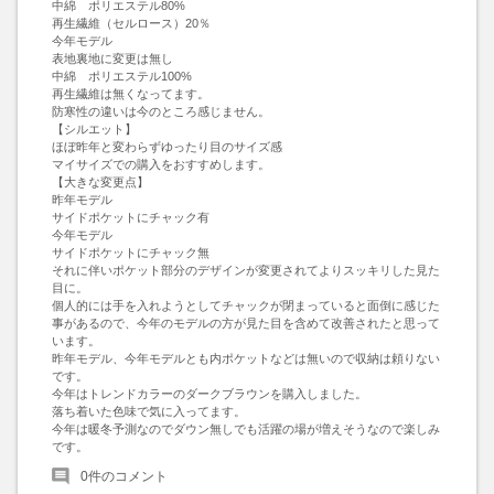
中綿　ポリエステル80%

再生繊維（セルロース）20％

今年モデル

表地裏地に変更は無し

中綿　ポリエステル100%

再生繊維は無くなってます。

防寒性の違いは今のところ感じません。

【シルエット】

ほぼ昨年と変わらずゆったり目のサイズ感

マイサイズでの購入をおすすめします。

【大きな変更点】

昨年モデル

サイドポケットにチャック有

今年モデル

サイドポケットにチャック無

それに伴いポケット部分のデザインが変更されてよりスッキリした見た
目に。

個人的には手を入れようとしてチャックが閉まっていると面倒に感じた
事があるので、今年のモデルの方が見た目を含めて改善されたと思って
います。

昨年モデル、今年モデルとも内ポケットなどは無いので収納は頼りない
です。

今年はトレンドカラーのダークブラウンを購入しました。

落ち着いた色味で気に入ってます。

今年は暖冬予測なのでダウン無しでも活躍の場が増えそうなので楽しみ
です。
0
件のコメント