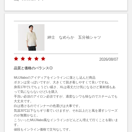
紳士 なめらか 五分袖シャツ
2026/08/07
品質と価格のバランス◎
MUJIlaboのアイディアをインラインに落とし込んだ商品

ボタンは安っぽいですが、大きくて脱ぎ着しやすくて良いですね。

身長178でLでちょうどい緩さ、XLは着丈だけ気になるけど素材感もあ
って気にならないけどLを購入

手洗い必須のアイロン必須ですが、適度なシワも味なのでスチームでも
大丈夫です。

白は透けるのでインナーの色選びは大事です。

気温30℃以下ならギリ着ていけますが、それ以上だと風を通すシリーズ
のが無難かなと。

こういったMUJIlabo風なインラインがどんどん増えて行くことを願いま
す。

値段もインライン価格で文句なしです。