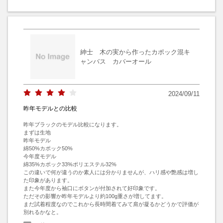
紳士 木の実から作ったカポック混キ
ャンバス カバーオール
2024/09/11
昨年モデルとの比較
昨年ブラックのモデル比較になります。

まずは生地

昨年モデル

綿50%カポック50%

今年度モデル

綿35%カポック33%ポリエステル32%

この違いで何が違うのか素人には分かりませんが、ハリ感や艶感は増し
た印象があります。

また今年度から袖口にボタンが付加されて好印象です。

ただその影響か昨年モデルより約100g重さが増してます。

まだ試着程度なのでこれから長時間着てみて肩が凝るかどうかで評価が
別れるかなと。