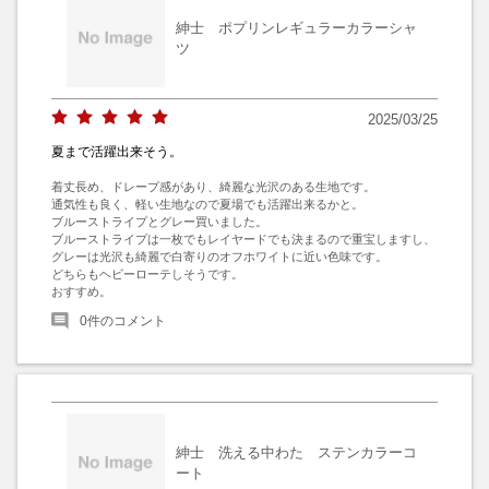
紳士 ポプリンレギュラーカラーシャ
ツ
2025/03/25
夏まで活躍出来そう。
着丈長め、ドレープ感があり、綺麗な光沢のある生地です。

通気性も良く、軽い生地なので夏場でも活躍出来るかと。

ブルーストライプとグレー買いました。

ブルーストライプは一枚でもレイヤードでも決まるので重宝しますし、
グレーは光沢も綺麗で白寄りのオフホワイトに近い色味です。

どちらもヘビーローテしそうです。

おすすめ。
0
件のコメント
紳士 洗える中わた ステンカラーコ
ート