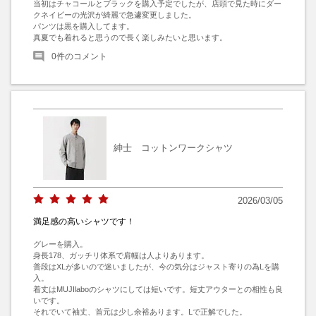
当初はチャコールとブラックを購入予定でしたが、店頭で見た時にダー
クネイビーの光沢が綺麗で急遽変更しました。

パンツは黒を購入してます。

真夏でも着れると思うので長く楽しみたいと思います。
0
件のコメント
紳士 コットンワークシャツ
2026/03/05
満足感の高いシャツです！
グレーを購入。

身長178、ガッチリ体系で肩幅は人よりあります。

普段はXLが多いので迷いましたが、今の気分はジャスト寄りの為Lを購
入。

着丈はMUJIlaboのシャツにしては短いです。短丈アウターとの相性も良
いです。

それでいて袖丈、首元は少し余裕あります。Lで正解でした。
