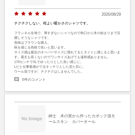
2025/08/29
チクチクしない、程よい暖かさのシャツです。
フランネル生地で、厚すぎないシャツなので秋口から冬の始まりまで活
躍しそうなシャツです。

色味はブラウンを購入。

秋を感じる色味で良いと思います。

サイズ感は最近のオーバーサイズに慣れてるとタイトに感じると思いま
す。着丈も長くないのでワンサイズあげても違和感ありません。

178センチでXLでゆったりとした良い感じに。

Lだと仕事着感がでるキッチリとした見た目に。

ウール混ですが、チクチクはしませんでした。
0
件のコメント
紳士 木の実から作ったカポック混モ
ールスキン カバーオール