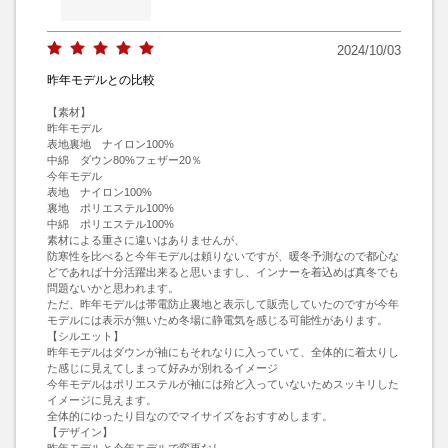
2024/10/03
昨年モデルとの比較
【素材】

昨年モデル

表地裏地　ナイロン100%

中綿　ダウン80%フェザー20％

今年モデル

表地　ナイロン100%

裏地　ポリエステル100%

中綿　ポリエステル100%

素材による重さに違いはありませんが、

防寒性を比べると今年モデルは頼りないですが、暖冬予測なので都心な
どであれば十分活躍出来ると思いますし、インナーを着込めば真冬でも
問題ないかと思われます。

ただ、昨年モデルは帯電防止裏地と表示して販売していたのですが今年
モデルには表示が無いため冬場に静電気を感じる可能性があります。

【シルエット】

昨年モデルはダウンが袖にもそれなりに入っていて、全体的に着太りし
た感じに見えてしまって好みが別れるイメージ

今年モデルはポリエステルが袖には殆ど入っていないためスッキリした
イメージに見えます。

全体的にゆったり目なのでマイサイズをおすすめします。

【デザイン】

昨年モデルと今年モデルで変更なし。
