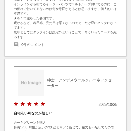
インラインから出てるイージーパンツでベルトループ付いてるのに、こ
の価格で付いてるないのは何か意図があるとは思いますが、個人的には
不満です。

★を１つ減らした要因です。

暖かさなど、着用感、見た目は悪くないのでそこだけ逆にネックになっ
てます。

無印としてはタックインは想定外ということで、そういったコーデを組
みます。
0
件のコメント
紳士 アンデスウールクルーネックセ
ーター
2025/10/25
自宅洗い可なのが嬉しい
カーキグリーンを購入

身長178、肩幅が広いのでLだとキツく感じて、袖丈も不足してたので