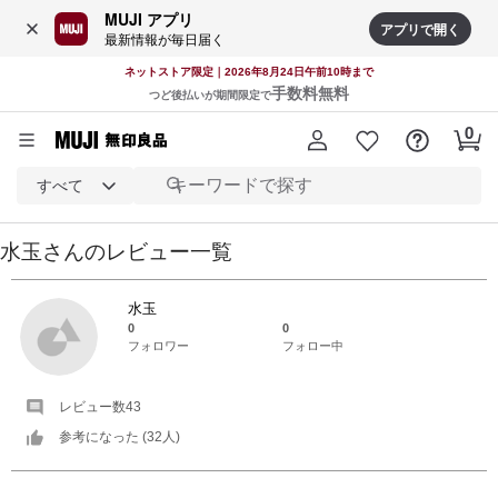
MUJI アプリ
アプリで開く
最新情報が毎日届く
ネットストア限定｜2026年8月24日午前10時まで
手数料無料
つど後払いが期間限定で
すべて
水玉
さんの
レビュー一覧
水玉
0
0
フォロワー
フォロー中
レビュー数
43
参考になった (
32
人)