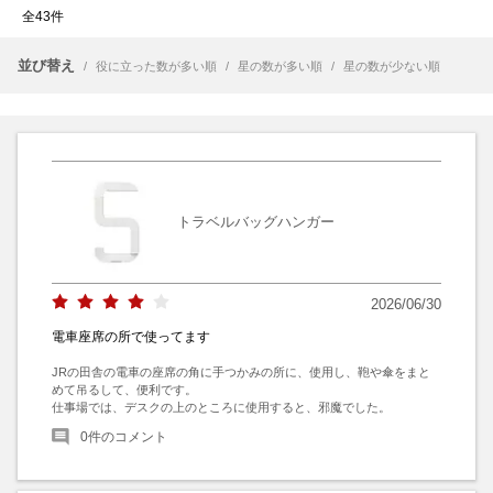
全43件
並び替え
/
役に立った数が多い順
/
星の数が多い順
/
星の数が少ない順
トラベルバッグハンガー
2026/06/30
電車座席の所で使ってます
JRの田舎の電車の座席の角に手つかみの所に、使用し、鞄や傘をまと
めて吊るして、便利です。

仕事場では、デスクの上のところに使用すると、邪魔でした。
0
件のコメント