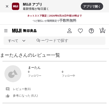
MUJI アプリ
アプリで開く
最新情報が毎日届く
ネットストア限定｜2026年8月24日午前10時まで
手数料無料
つど後払いが期間限定で
すべて
まーたん
さんの
レビュー一覧
まーたん
0
0
フォロワー
フォロー中
レビュー数
31
参考になった (
6
人)