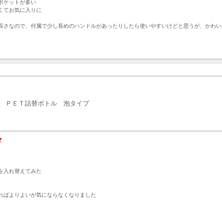
ポケットが多い

くてお気に入りに

長さなので、付属で少し長めのハンドルがあったりしたら使いやすいけどと思うが、かわい
ト
ＰＥＴ詰替ボトル 泡タイプ
を入れ替えてみた

ればよりよいが気にならなくなりました
ト