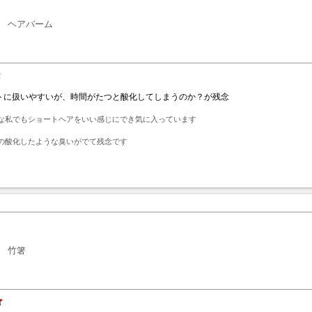
ヘアバーム
トに扱いやすいが、時間がたつと酸化してしまうのか？が残念
な私でもショートヘアをいい感じにでき気に入っています

の酸化したような臭いがでて残念です
ト
竹箸