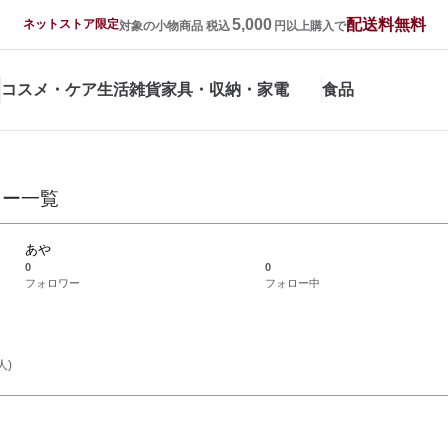
5,000
配送料無料
ネットストア限定
対象の小物商品 税込
円以上購入で
コスメ・ケア
生活雑貨
家具・収納・家電
食品
ュー一覧
あや
0
0
フォロワー
フォロー中
人)