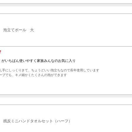
泡立てボール 大
」がいちばん使いやすく家族みんなのお気に入り
ん手にしっくりきて、ちょうどいい泡立ちなので長年使用しています

ープでも、キメ細かくたくさんの泡ができます
ト
残反ミニハンドタオルセット（ハーフ）