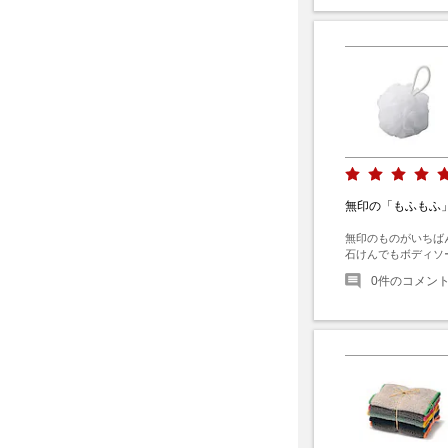
無印の「もふもふ
無印のものがいちば
石けんでもボディソ
0
件のコメン