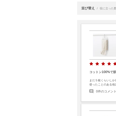
並び替え
/
役に立った
コットン100%で
まだ５枚くらいしか
使ったことのある他
0
件のコメン