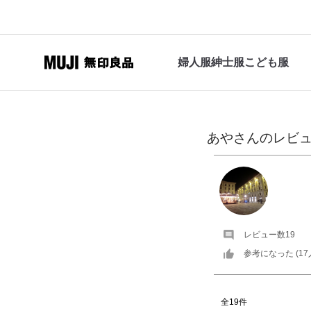
婦人服
紳士服
こども服
あや
さんの
レビ
レビュー数
19
参考になった (
17
全19件