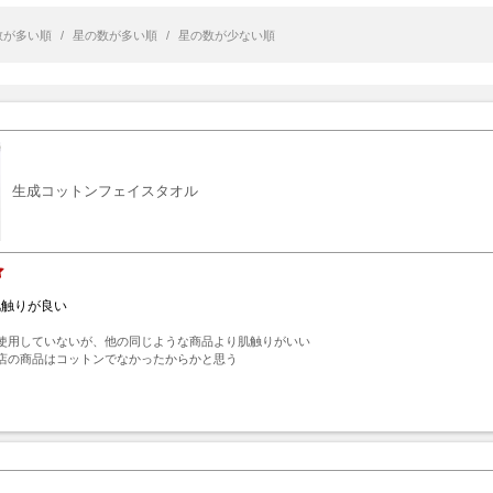
数が多い順
/
星の数が多い順
/
星の数が少ない順
生成コットンフェイスタオル
肌触りが良い
使用していないが、他の同じような商品より肌触りがいい

店の商品はコットンでなかったからかと思う
ト