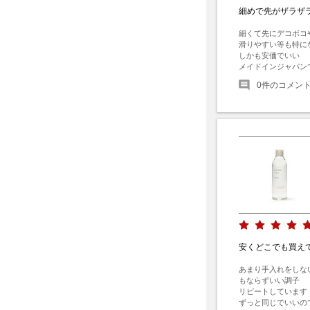
細めで先がザラザ
細くて先にデコボコ
滑りやすい等も特にな
しかも安価でいい

メイドインジャパン
0
件のコメン
安くどこでも買え
あまり手入れをしな
もならずいい調子

リピートしています

ずっと同じでいいの