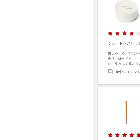
ショートヘアセッ
扱いやすく、不器用
香りも好きです

ただ夕方になると油
0
件のコメン