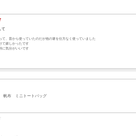
して
って、昔から使っていたのだが他の箸を仕方なく使っていました

けて嬉しかったです

時に気分がいいです
ト
帆布 ミニトートバッグ