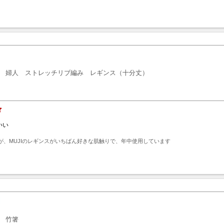
ト
婦人 ストレッチリブ編み レギンス（十分丈）
いい
が、MUJIのレギンスがいちばん好きな肌触りで、年中使用しています
ト
竹箸