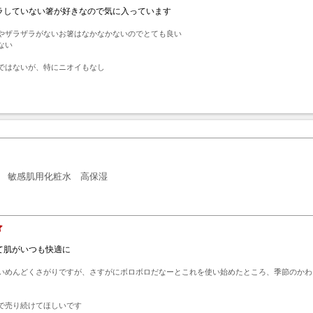
ラしていない箸が好きなので気に入っています
やザラザラがないお箸はなかなかないのでとても良い

い

ではないが、特にニオイもなし
ト
敏感肌用化粧水 高保湿
て肌がいつも快適に
いめんどくさがりですが、さすがにボロボロだなーとこれを使い始めたところ、季節のかわ
で売り続けてほしいです