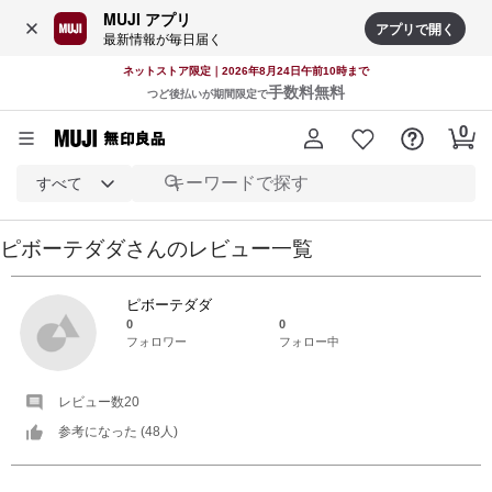
MUJI アプリ
アプリで開く
最新情報が毎日届く
ネットストア限定｜2026年8月24日午前10時まで
手数料無料
つど後払いが期間限定で
すべて
ピボーテダダ
さんの
レビュー一覧
ピボーテダダ
0
0
フォロワー
フォロー中
レビュー数
20
参考になった (
48
人)