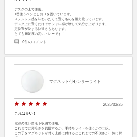
デスクの上で使用。

1番使うペンとしおりを置いています。

ステンレス感を味わいたくて置くものを極力絞っています。

デスク上に置くだけでオシャレ感が増して気分が上がります。

定位置が決まる快適さもあります。

とても満足度の高いトレーです！
0
件のコメント
マグネット付センサーライト
2025/03/25
これは良い！
電源の無い階段下収納で使用。

これまでは薄暗さを我慢するか、手持ちライトを使うかの二択。

この子をマグネットが付く上部に付けるとこれまでの不便さが一気に解