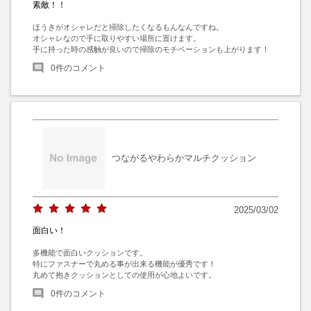
素敵！！
ほうきがオシャレだと掃除したくなるもんなんですね。

オシャレなので手に取りやすい場所に置けます。

手に持った時の感触が良いので掃除のモチベーションも上がります！
0
件のコメント
つながるやわらかマルチクッション
2025/03/02
面白い！
多機能で面白いクッションです。

特にファスナーで丸める事が出来る機能が優秀です！

丸めて抱きクッションとしての使用が心地よいです。
0
件のコメント