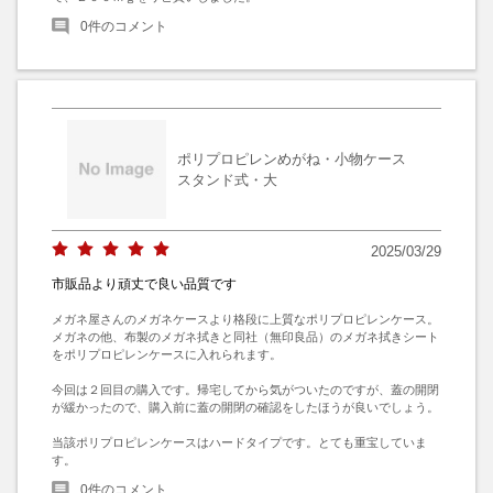
0
件のコメント
ポリプロピレンめがね・小物ケース
スタンド式・大
2025/03/29
市販品より頑丈で良い品質です
メガネ屋さんのメガネケースより格段に上質なポリプロピレンケース。
メガネの他、布製のメガネ拭きと同社（無印良品）のメガネ拭きシート
をポリプロピレンケースに入れられます。

今回は２回目の購入です。帰宅してから気がついたのですが、蓋の開閉
が緩かったので、購入前に蓋の開閉の確認をしたほうが良いでしょう。

当該ポリプロピレンケースはハードタイプです。とても重宝していま
す。
0
件のコメント