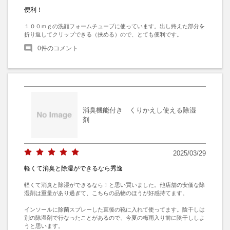
便利！
１００ｍｇの洗顔フォームチューブに使っています。出し終えた部分を
折り返してクリップできる（挟める）ので、とても便利です。
0
件のコメント
消臭機能付き くりかえし使える除湿
剤
2025/03/29
軽くて消臭と除湿ができるなら秀逸
軽くて消臭と除湿ができるなら！と思い買いました。他店舗の安価な除
湿剤は重量があり過ぎて、こちらの品物のほうが好感持てます。

インソールに除菌スプレーした直後の靴に入れて使ってます。陰干しは
別の除湿剤で行なったことがあるので、今夏の梅雨入り前に陰干ししよ
うと思います。