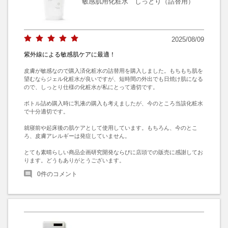
敏感肌用化粧水 しっとり（詰替用）
2025/08/09
紫外線による敏感肌ケアに最適！
皮膚が敏感なので購入済化粧水の詰替用を購入しました。もちもち肌を
望むならジェル化粧水が良いですが、短時間の外出でも日焼け肌になる
ので、しっとり仕様の化粧水が私にとって適切です。

ボトル詰め購入時に乳液の購入も考えましたが、今のところ当該化粧水
で十分適切です。

就寝前や起床後の肌ケアとして使用しています。もちろん、今のとこ
ろ、皮膚アレルギーは発症していません。

とても素晴らしい商品企画研究開発ならびに店頭での販売に感謝してお
ります。どうもありがとうございます。
0
件のコメント