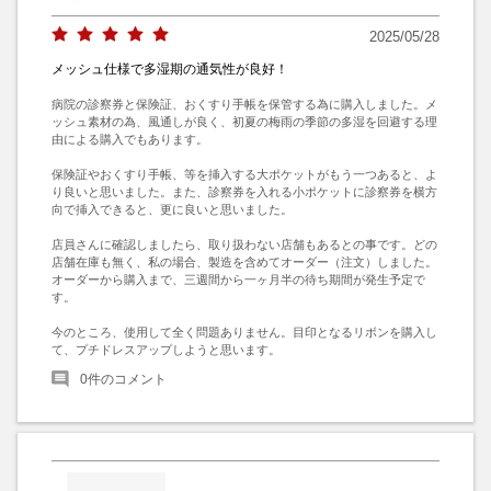
2025/05/28
メッシュ仕様で多湿期の通気性が良好！
病院の診察券と保険証、おくすり手帳を保管する為に購入しました。メ
ッシュ素材の為、風通しが良く、初夏の梅雨の季節の多湿を回避する理
由による購入でもあります。

保険証やおくすり手帳、等を挿入する大ポケットがもう一つあると、よ
り良いと思いました。また、診察券を入れる小ポケットに診察券を横方
向で挿入できると、更に良いと思いました。

店員さんに確認しましたら、取り扱わない店舗もあるとの事です。どの
店舗在庫も無く、私の場合、製造を含めてオーダー（注文）しました。
オーダーから購入まで、三週間から一ヶ月半の待ち期間が発生予定で
す。

今のところ、使用して全く問題ありません。目印となるリボンを購入し
て、プチドレスアップしようと思います。
0
件のコメント