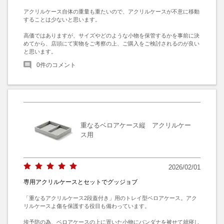
アクリルケース自体の重量も重たいので、アクリルケースが不意に移動
することは少ないと思います。

高価ではありますが、サイズやどのような小物を保管するかを事前に決
めてから、店頭にて実物をご考察の上、ご購入をご検討されるのが良い
と思います。
0
件のコメント
重なるベロアケース縦 アクリルケー
ス用
2026/02/01
専用アクリルケースとセットでグッジョブ
「重なるアクリルケース2段蓋付き」用のトレイ型ベロアケース。アク
リルケースよ傷を保護する役目も備わっています。

埃予防の為、ベロアケースの上に置いた小物にバンダナを被せて就寝し