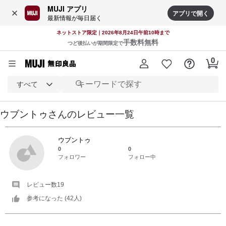
MUJI アプリ
アプリで開く
最新情報が毎日届く
ネットストア限定｜2026年8月24日午前10時まで
手数料無料
つど後払いが期間限定で
すべて
ウブントゥ
さんの
レビュー一覧
ウブントゥ
0
0
フォロワー
フォロー中
レビュー数
19
参考になった (
42
人)