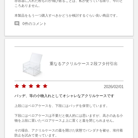
存容器に入れた粉ものが飛び散ることは、私が使っている限り、今のと
ころありません。

本製品をもう一つ購入すべきかどうか検討するぐらい良い商品です。
0
件のコメント
重なるアクリルケース２段フタ付引出
2026/02/01
バッヂ、等の小物入れとしてオシャレなアクリルケースです
上段にはベロアケースを、下段にはバッヂを保管しています。

下段にはベロアケースは不要だと個人的には思いますが、高さのある小
物を上段に置いたベロアケースよ上に置くと蓋を閉じられません。

その場合、アクリルケースの蓋を開けた状態でバンダナを被せ、埃付着
防止を試みて使っています。
