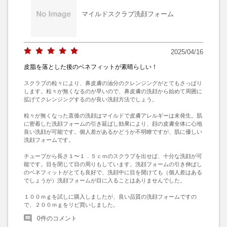
マイルドスクラブ洗顔フォーム
2025/04/16
皮脂を落とした後のベネフィットが素晴らしい！
スクラブの粒々により、鼻皮膚の油分のクレンジングがとてもさっぱり
します。粒々が無くなるのが早いので、鼻皮膚の洗顔から始めて周囲に
拡げてクレンジングするのが良い洗顔方法でしょう。

粒々が無くなった直後の洗顔はマイルドで皮膚アレルギーは未発生。肌
に密着した洗顔フォームの引き延ばし効果により、顔の皮膚全体に心地
良い洗顔が可能です。個人差があるかどうか不明瞭ですが、肌に優しい
洗顔フォームです。

チューブから長さ１〜１．５ｃｍのスクラブを出せば、十分な洗顔が可
能です。目を閉じて目の周りもしています。洗顔フォームの引き伸ばし
のベネフィットがとても良好で、洗顔中に目を開けても（個人差はある
でしょうが）洗顔フォームが目に入ることはありませんでした。

１００ｍｇを試しに購入しましたが、良い品質の洗顔フォームですの
で、２００ｍｇをリピ買いしました。
0
件のコメント