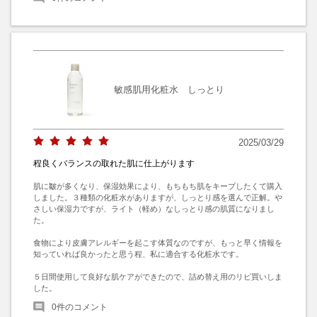
敏感肌用化粧水 しっとり
2025/03/29
程良くバランスの取れた肌に仕上がります
肌に皺が多くなり、保湿効果により、もちもち肌をキープしたくて購入
しました。３種類の化粧水がありますが、しっとり感を選んで正解。や
さしい保湿力ですが、ライト（軽め）なしっとり感の肌質になりまし
た。

食物により皮膚アレルギーを起こす体質なのですが、もっと早く情報を
知っていれば良かったと思う程、私に適合する化粧水です。

５日間使用して良好な肌ケアができたので、詰め替え用のリピ買いしま
した。
0
件のコメント