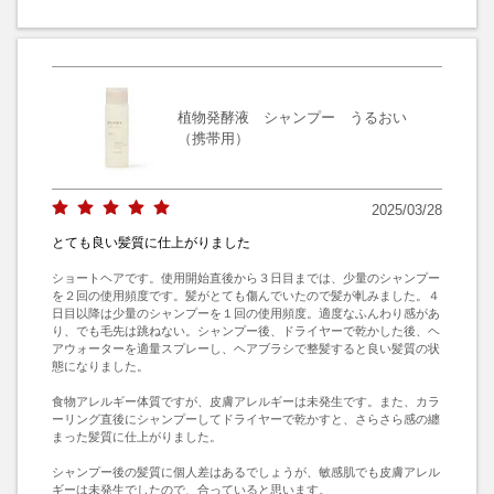
植物発酵液 シャンプー うるおい
（携帯用）
2025/03/28
とても良い髪質に仕上がりました
ショートヘアです。使用開始直後から３日目までは、少量のシャンプー
を２回の使用頻度です。髪がとても傷んでいたので髪が軋みました。４
日目以降は少量のシャンプーを１回の使用頻度。適度なふんわり感があ
り、でも毛先は跳ねない。シャンプー後、ドライヤーで乾かした後、ヘ
アウォーターを適量スプレーし、ヘアブラシで整髪すると良い髪質の状
態になりました。

食物アレルギー体質ですが、皮膚アレルギーは未発生です。また、カラ
ーリング直後にシャンプーしてドライヤーで乾かすと、さらさら感の纏
まった髪質に仕上がりました。

シャンプー後の髪質に個人差はあるでしょうが、敏感肌でも皮膚アレル
ギーは未発生でしたので、合っていると思います。
