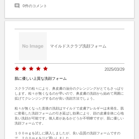
0
件のコメント
マイルドスクラブ洗顔フォーム
2025/03/29
肌に優しい上質な洗顔フォーム
スクラブの粒々により、鼻皮膚の油分のクレンジングがとてもさっぱり
します。粒々が無くなるのが早いので、鼻皮膚の洗顔から始めて周囲に
拡げてクレンジングするのが良い洗顔方法でしょう。

粒々が無くなった直後の洗顔はマイルドで皮膚アレルギーは未発生。肌
に密着した洗顔フォームの引き延ばし効果により、顔の皮膚全体に心地
良い洗顔が可能です。個人差があるかどうか不明瞭ですが、肌に優しい
洗顔フォームです。

１００ｍｇを試しに購入しましたが、良い品質の洗顔フォームですの
で、２００ｍｇをリピ買いしました。