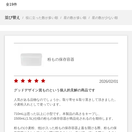
全19件
並び替え
/
役に立った数が多い順
/
星の数が多い順
/
星の数が少ない順
粉もの保存容器
2026/02/01
グッドデザイン賞ものという個人的見解の商品です
人気がある品物なのでしょうか。取り寄せ＆取り置きして頂きました。
小麦粉入れとして使っています。

710mLは思った以上に小型です。本製品の高さをキープし、
1500mL(1.5L)仕様の粉もの保存容器が商品化されるのを期待します。

粉もの(小麦粉、他)が入った粉もの保存容器よ蓋を開ける際、粉もの保