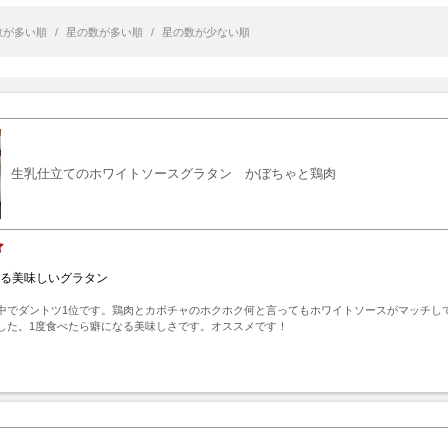
数が多い順
/
星の数が多い順
/
星の数が少ない順
生乳仕立てのホワイトソースグラタン かぼちゃと鶏肉
なる美味しいグラタン
中でダントツ1位です。鶏肉とカボチャのホクホク何と言ってもホワイトソースがマッチし
した。1度食べたら癖になる美味しさです。オススメです！
ト