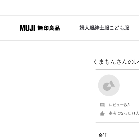
婦人服
紳士服
こども服
くまもん
さんの
レビュー数
3
参考になった (
1
人
全3件