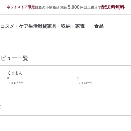
5,000
配送料無料
ネットストア限定
対象の小物商品 税込
円以上購入で
コスメ・ケア
生活雑貨
家具・収納・家電
食品
レビュー一覧
くまもん
0
0
フォロワー
フォロー中
)