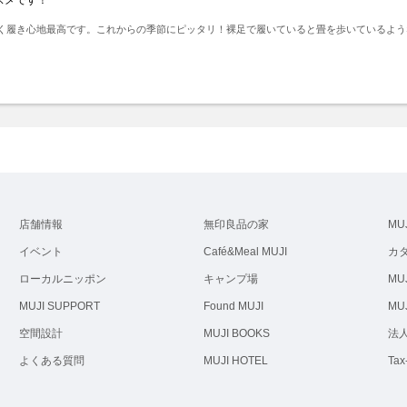
く履き心地最高です。これからの季節にピッタリ！裸足で履いていると畳を歩いているよう
ト
店舗情報
無印良品の家
MU
イベント
Café&Meal MUJI
カ
ローカルニッポン
キャンプ場
MUJ
MUJI SUPPORT
Found MUJI
MUJ
空間設計
MUJI BOOKS
法
よくある質問
MUJI HOTEL
Tax