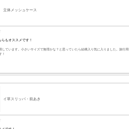
立体メッシュケース
ちらもオススメです！
用しています。小さいサイズで無理かな？と思っていたら結構入り気に入りました。旅行用
す！
ト
イ草スリッパ・前あき
スメです！