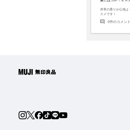
井草の香りが心地よ
スメです！
0
件のコメン