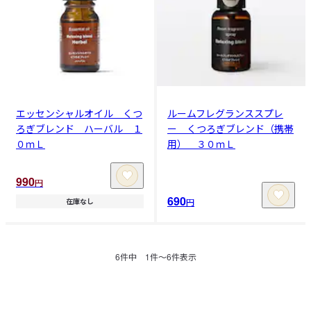
エッセンシャルオイル くつ
ルームフレグランススプレ
ろぎブレンド ハーバル １
ー くつろぎブレンド（携帯
０ｍＬ
用） ３０ｍＬ
990
円
690
円
在庫なし
6
件中
1
件〜
6
件表示