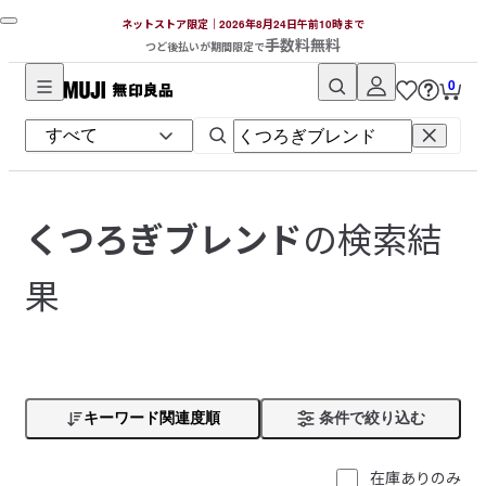
ネットストア限定｜2026年8月24日午前10時まで
手数料無料
つど後払いが期間限定で
0
無
印
良
品
ネ
の検索結
くつろぎブレンド
ッ
ト
果
ス
ト
ア
キーワード関連度順
条件で絞り込む
在庫ありのみ