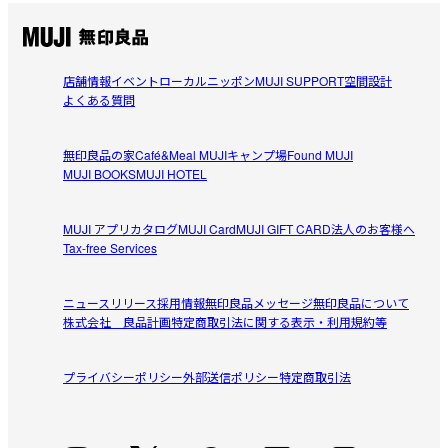
店舗情報
イベント
ローカルニッポン
MUJI SUPPORT
空間設計
よくある質問
無印良品の家
Café&Meal MUJI
キャンプ場
Found MUJI
MUJI BOOKS
MUJI HOTEL
MUJI アプリ
カタログ
MUJI Card
MUJI GIFT CARD
法人のお客様へ
Tax-free Services
ニュースリリース
採用情報
無印良品メッセージ
無印良品について
株式会社 良品計画
特定商取引法に関する表示・利用規約等
プライバシーポリシー
外部送信ポリシー
特定商取引法