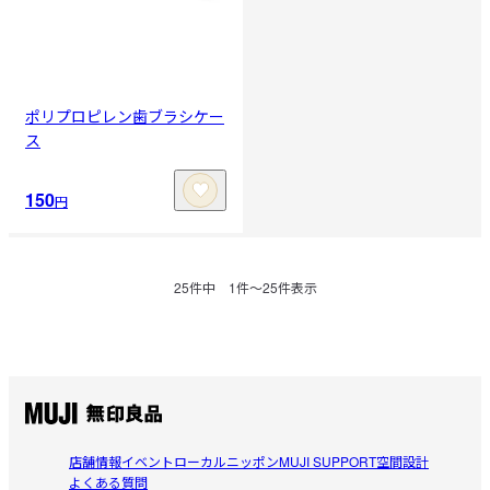
ポリプロピレン歯ブラシケー
ス
150
円
25
件中
1
件〜
25
件表示
店舗情報
イベント
ローカルニッポン
MUJI SUPPORT
空間設計
よくある質問