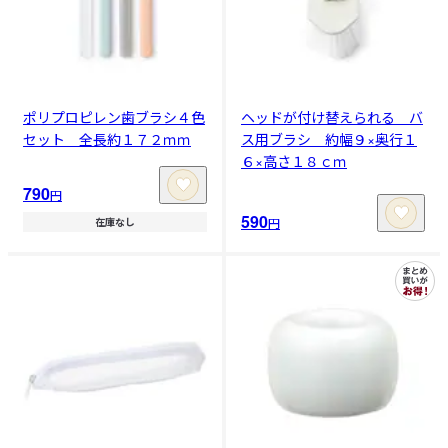
ポリプロピレン歯ブラシ４色
ヘッドが付け替えられる バ
セット 全長約１７２ｍｍ
ス用ブラシ 約幅９×奥行１
６×高さ１８ｃｍ
790
円
590
円
在庫なし