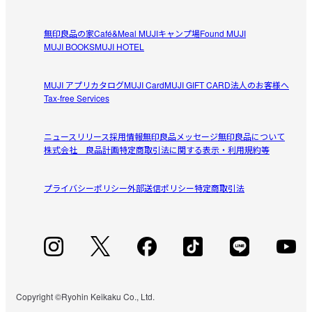
無印良品の家
Café&Meal MUJI
キャンプ場
Found MUJI
MUJI BOOKS
MUJI HOTEL
MUJI アプリ
カタログ
MUJI Card
MUJI GIFT CARD
法人のお客様へ
Tax-free Services
ニュースリリース
採用情報
無印良品メッセージ
無印良品について
株式会社 良品計画
特定商取引法に関する表示・利用規約等
プライバシーポリシー
外部送信ポリシー
特定商取引法
Copyright ©Ryohin Keikaku Co., Ltd.