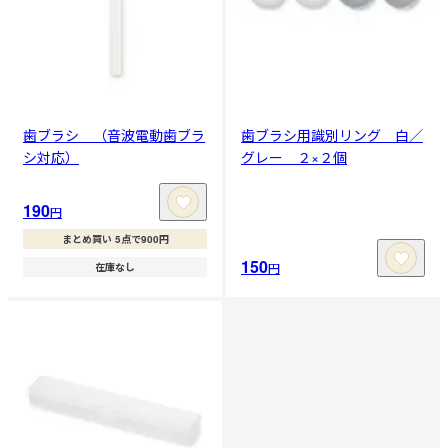
歯ブラシ （音波電動歯ブラ
歯ブラシ用識別リング 白／
シ対応）
グレー ２×２個
190
円
まとめ買い 5点で900円
150
円
在庫なし