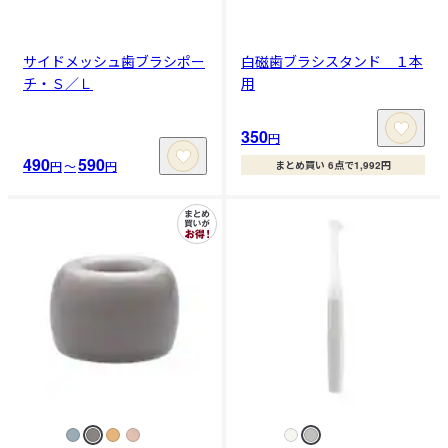
サイドメッシュ歯ブラシポー
白磁歯ブラシスタンド １本
チ・Ｓ／Ｌ
用
350
円
490
590
円
〜
円
まとめ買い 6点で1,992円