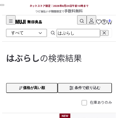
ネットストア限定｜2026年8月24日午前10時まで
手数料無料
つど後払いが期間限定で
0
無
印
良
品
ネ
の検索結果
はぶらし
ッ
ト
ス
ト
ア
価格が高い順
条件で絞り込む
在庫ありのみ
NEW