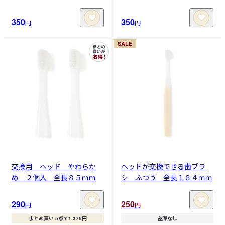
350
350
円
円
SALE
交換用 ヘッド やわらか
ヘッドが交換できる歯ブラ
め ２個入 全長８５ｍｍ
シ ふつう 全長１８４ｍｍ
290
250
円
円
まとめ買い 5点で1,375円
在庫なし