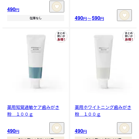
490
円
490
590
円
〜
円
在庫なし
薬用知覚過敏ケア歯みがき
薬用ホワイトニング歯みがき
粉 １００ｇ
粉 １００ｇ
490
490
円
円