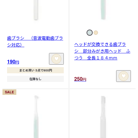
歯ブラシ （音波電動歯ブラ
ヘッドが交換できる歯ブラ
シ対応）
シ 部分みがき用ヘッド ふ
つう 全長１８４ｍｍ
190
円
まとめ買い 5点で900円
250
円
在庫なし
SALE