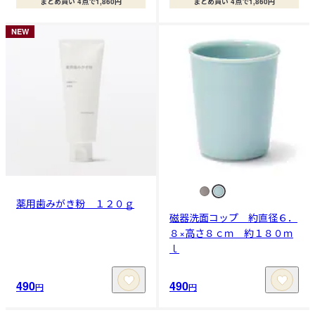
まとめ買い 4点で1,860円
まとめ買い 4点で1,860円
NEW
薬用歯みがき粉 １２０ｇ
磁器洗面コップ 約直径６．
８×高さ８ｃｍ 約１８０ｍ
ｌ
490
490
円
円