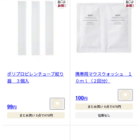
ポリプロピレンチューブ絞り
携帯用マウスウォッシュ １
器 ３個入
０ｍｌ（２回分）
100
円
99
円
まとめ買い 5点で475円
まとめ買い 5点で470円
在庫なし