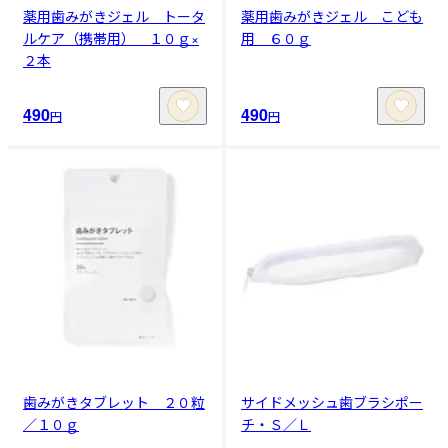
薬用歯みがきジェル トータ
薬用歯みがきジェル こども
ルケア（携帯用） １０ｇ×
用 ６０ｇ
２本
490
490
円
円
歯みがきタブレット ２０粒
サイドメッシュ歯ブラシポー
／１０ｇ
チ・Ｓ／Ｌ