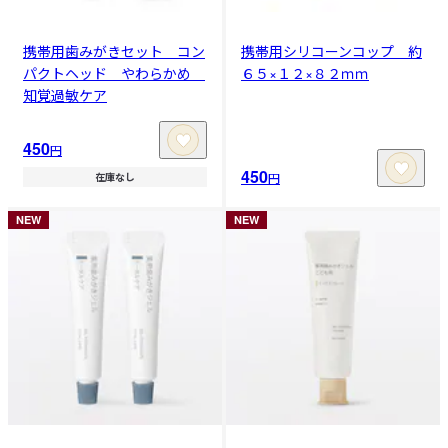
携帯用歯みがきセット コン
携帯用シリコーンコップ 約
パクトヘッド やわらかめ
６５×１２×８２ｍｍ
知覚過敏ケア
450
円
450
円
在庫なし
NEW
NEW