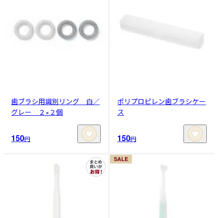
歯ブラシ用識別リング 白／
ポリプロピレン歯ブラシケー
グレー ２×２個
ス
150
150
円
円
SALE