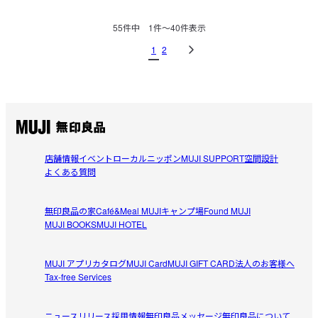
55
件中
1
件〜
40
件表示
1
2
店舗情報
イベント
ローカルニッポン
MUJI SUPPORT
空間設計
よくある質問
無印良品の家
Café&Meal MUJI
キャンプ場
Found MUJI
MUJI BOOKS
MUJI HOTEL
MUJI アプリ
カタログ
MUJI Card
MUJI GIFT CARD
法人のお客様へ
Tax-free Services
ニュースリリース
採用情報
無印良品メッセージ
無印良品について