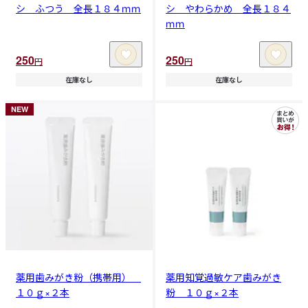
シ ふつう 全長１８４ｍｍ
シ やわらかめ 全長１８４
ｍｍ
250
250
円
円
在庫なし
在庫なし
NEW
薬用歯みがき粉（携帯用）
薬用知覚過敏ケア歯みがき
１０ｇ×２本
粉 １０ｇ×２本