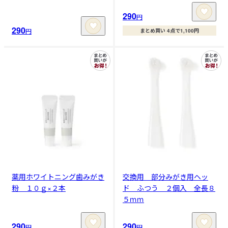
290
円
290
円
まとめ買い 4点で1,100円
薬用ホワイトニング歯みがき
交換用 部分みがき用ヘッ
粉 １０ｇ×２本
ド ふつう ２個入 全長８
５ｍｍ
290
290
円
円