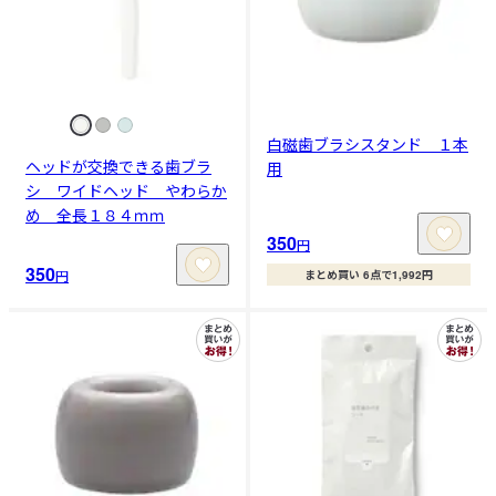
白磁歯ブラシスタンド １本
ヘッドが交換できる歯ブラ
用
シ ワイドヘッド やわらか
め 全長１８４ｍｍ
350
円
350
円
まとめ買い 6点で1,992円