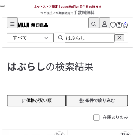
ネットストア限定｜2026年8月24日午前10時まで
手数料無料
つど後払いが期間限定で
0
無
印
良
品
ネ
の検索結果
はぶらし
ッ
ト
ス
ト
ア
価格が安い順
条件で絞り込む
在庫ありのみ