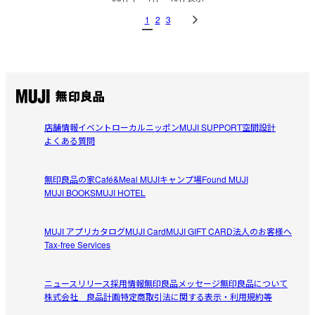
1
2
3
店舗情報
イベント
ローカルニッポン
MUJI SUPPORT
空間設計
よくある質問
無印良品の家
Café&Meal MUJI
キャンプ場
Found MUJI
MUJI BOOKS
MUJI HOTEL
MUJI アプリ
カタログ
MUJI Card
MUJI GIFT CARD
法人のお客様へ
Tax-free Services
ニュースリリース
採用情報
無印良品メッセージ
無印良品について
株式会社 良品計画
特定商取引法に関する表示・利用規約等