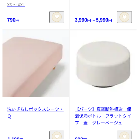
XS 〜 XXL
790
3,990
5,990
円
円
〜
円
洗いざらしボックスシーツ・
【パーツ】真空断熱構造 保
Ｑ
温保冷ボトル フラットタイ
プ 蓋 グレーベージュ