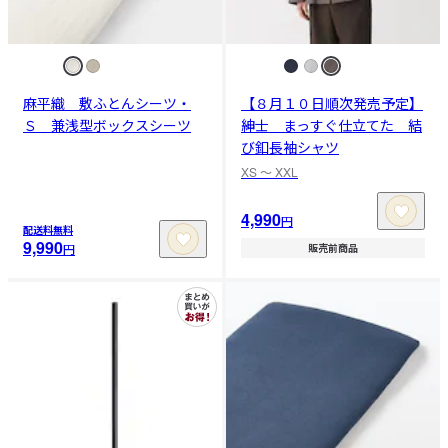
麻平織 敷ふとんシーツ・
【８月１０日順次発売予定】
Ｓ 兼浅型ボックスシーツ
紳士 まっすぐ仕立てた 結
び釦長袖シャツ
XS 〜 XXL
4,990
円
配送料無料
9,990
円
販売前商品