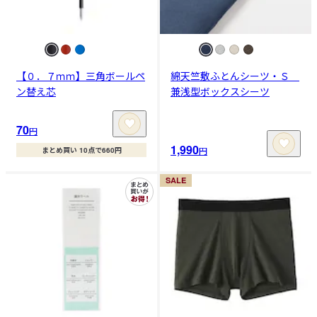
【０．７ｍｍ】三角ボールペ
綿天竺敷ふとんシーツ・Ｓ
ン替え芯
兼浅型ボックスシーツ
70
円
1,990
円
まとめ買い 10点で660円
SALE