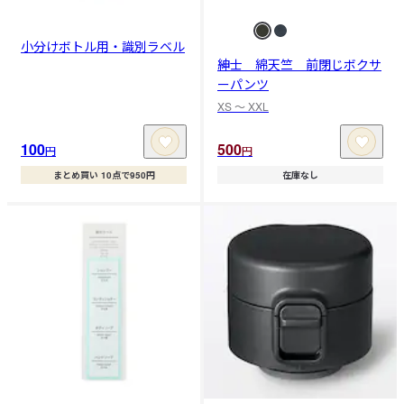
小分けボトル用・識別ラベル
紳士 綿天竺 前閉じボクサ
ーパンツ
XS 〜 XXL
100
500
円
円
まとめ買い 10点で950円
在庫なし