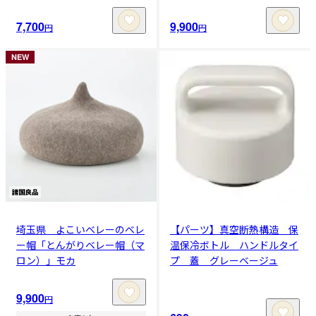
7,700
9,900
円
円
NEW
埼玉県 よこいベレーのベレ
【パーツ】真空断熱構造 保
ー帽「とんがりベレー帽（マ
温保冷ボトル ハンドルタイ
ロン）」モカ
プ 蓋 グレーベージュ
9,900
円