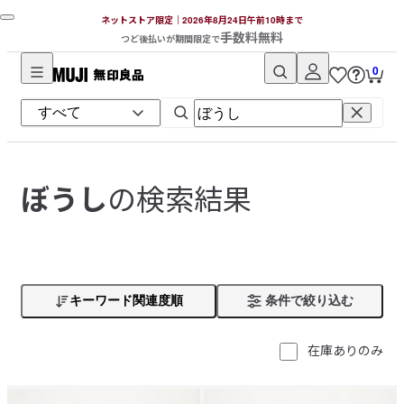
ネットストア限定｜2026年8月24日午前10時まで
手数料無料
つど後払いが期間限定で
0
無
印
良
品
ネ
の検索結果
ぼうし
ッ
ト
ス
ト
ア
キーワード関連度順
条件で絞り込む
在庫ありのみ