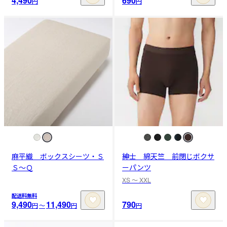
4,490
690
円
円
麻平織 ボックスシーツ・Ｓ
紳士 綿天竺 前閉じボクサ
Ｓ～Ｑ
ーパンツ
XS 〜 XXL
配送料無料
9,490
11,490
790
円
〜
円
円