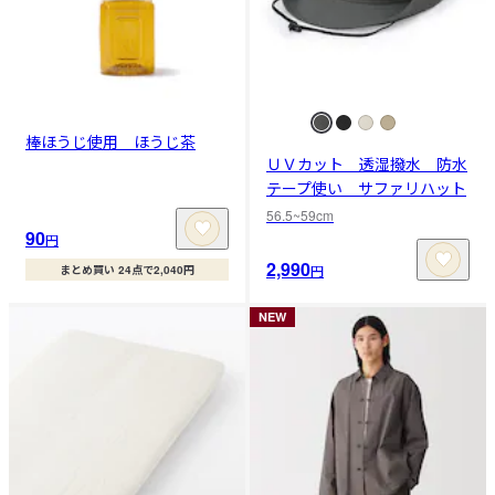
棒ほうじ使用 ほうじ茶
ＵＶカット 透湿撥水 防水
テープ使い サファリハット
56.5~59cm
90
円
2,990
円
まとめ買い 24点で2,040円
NEW