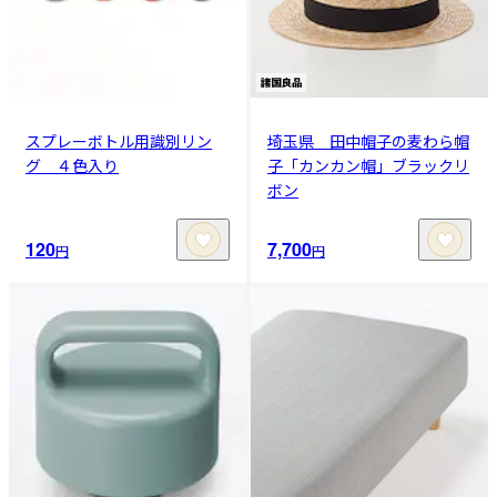
スプレーボトル用識別リン
埼玉県 田中帽子の麦わら帽
グ ４色入り
子「カンカン帽」ブラックリ
ボン
120
7,700
円
円