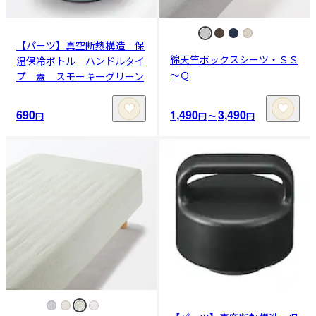
【パーツ】真空断熱構造 保
綿天竺ボックスシーツ・ＳＳ
温保冷ボトル ハンドルタイ
～Ｑ
プ 蓋 スモーキーグリーン
690
1,490
3,490
円
円
〜
円