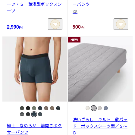
ーツ・Ｓ 兼浅型ボックスシ
ーパンツ
ーツ
XS
2,990
500
円
円
NEW
洗いざらし キルト 敷パッ
紳士 なめらか 前開きボク
ド ボックスシーツ型／Ｓ～
サーパンツ
Ｄ