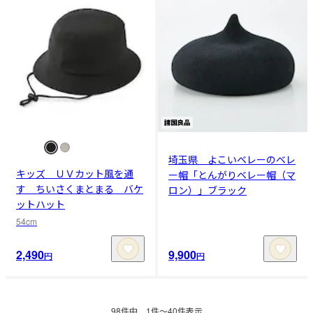
埼玉県 よこいベレーのベレ
キッズ ＵＶカット風を通
ー帽「とんがりベレー帽（マ
す ちいさくまとまる バケ
ロン）」ブラック
ットハット
54cm
2,490
9,900
円
円
98
件中
1
件〜
40
件表示