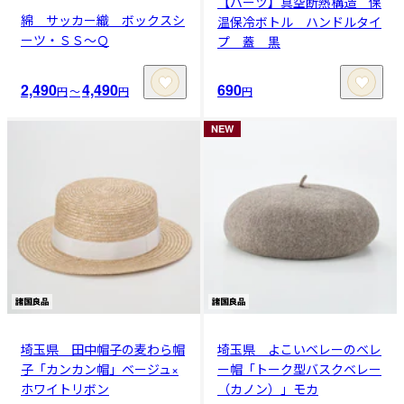
【パーツ】真空断熱構造 保
綿 サッカー織 ボックスシ
温保冷ボトル ハンドルタイ
ーツ・ＳＳ～Ｑ
プ 蓋 黒
2,490
4,490
690
円
〜
円
円
NEW
埼玉県 田中帽子の麦わら帽
埼玉県 よこいベレーのベレ
子「カンカン帽」ベージュ×
ー帽「トーク型バスクベレー
ホワイトリボン
（カノン）」モカ