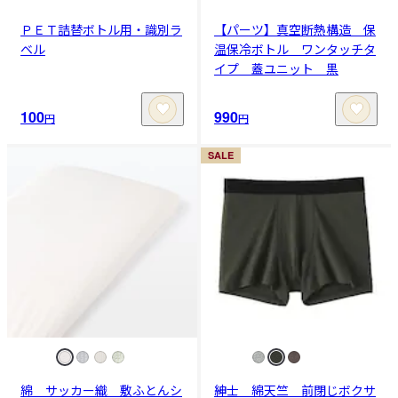
ＰＥＴ詰替ボトル用・識別ラ
【パーツ】真空断熱構造 保
ベル
温保冷ボトル ワンタッチタ
イプ 蓋ユニット 黒
100
990
円
円
SALE
綿 サッカー織 敷ふとんシ
紳士 綿天竺 前閉じボクサ