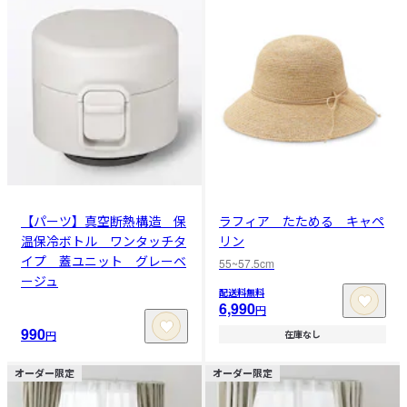
【パーツ】真空断熱構造 保
ラフィア たためる キャペ
温保冷ボトル ワンタッチタ
リン
イプ 蓋ユニット グレーベ
55~57.5cm
ージュ
配送料無料
6,990
円
990
円
在庫なし
オーダー限定
オーダー限定