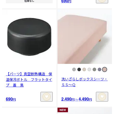
690
円
在庫なし
【パーツ】真空断熱構造 保
洗いざらしボックスシーツ・
温保冷ボトル フラットタイ
ＳＳ～Ｑ
プ 蓋 黒
690
2,490
4,490
円
円
〜
円
NEW