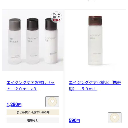
エイジングケアお試しセッ
エイジングケア化粧水（携帯
ト ２０ｍＬ×３
用） ５０ｍＬ
1,290
円
まとめ買い 4点で4,900円
590
円
在庫なし