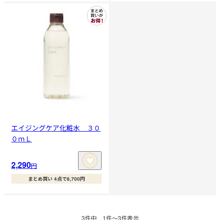
エイジングケア化粧水 ３０
０ｍＬ
2,290
円
まとめ買い 4点で8,700円
3
件中
1
件〜
3
件表示