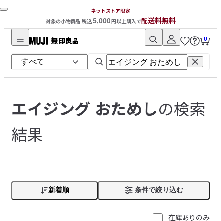
ネットストア限定
5,000
配送料無料
対象の小物商品 税込
円以上購入で
0
無
印
良
品
ネ
の検索
エイジング おためし
ッ
ト
結果
ス
ト
ア
新着順
条件で絞り込む
在庫ありのみ