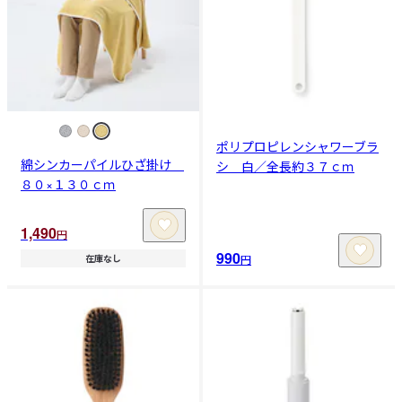
ポリプロピレンシャワーブラ
綿シンカーパイルひざ掛け
シ 白／全長約３７ｃｍ
８０×１３０ｃｍ
1,490
円
990
円
在庫なし