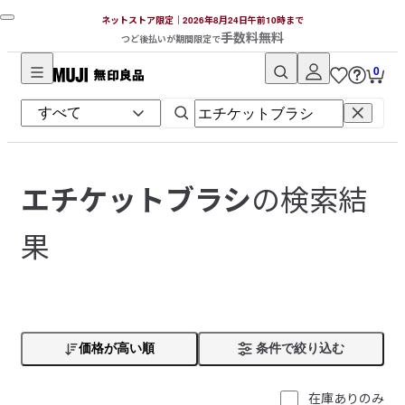
ネットストア限定｜2026年8月24日午前10時まで
手数料無料
つど後払いが期間限定で
0
無
印
良
品
ネ
の検索結
エチケットブラシ
ッ
ト
果
ス
ト
ア
価格が高い順
条件で絞り込む
在庫ありのみ