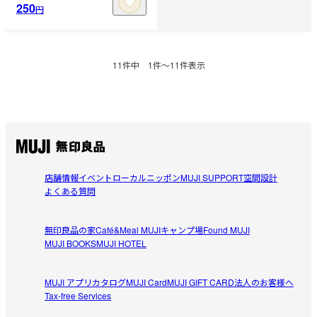
250
円
11
件中
1
件〜
11
件表示
店舗情報
イベント
ローカルニッポン
MUJI SUPPORT
空間設計
よくある質問
無印良品の家
Café&Meal MUJI
キャンプ場
Found MUJI
MUJI BOOKS
MUJI HOTEL
MUJI アプリ
カタログ
MUJI Card
MUJI GIFT CARD
法人のお客様へ
Tax-free Services