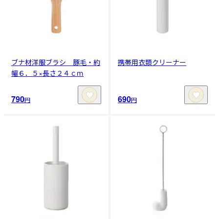
ブナ材洋服ブラシ 豚毛・約
携帯用衣類クリーナー
幅６．５×長さ２４ｃｍ
790
690
円
円