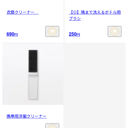
衣類クリーナー
【小】隅まで洗えるボトル用
ブラシ
690
250
円
円
携帯用洋服クリーナー