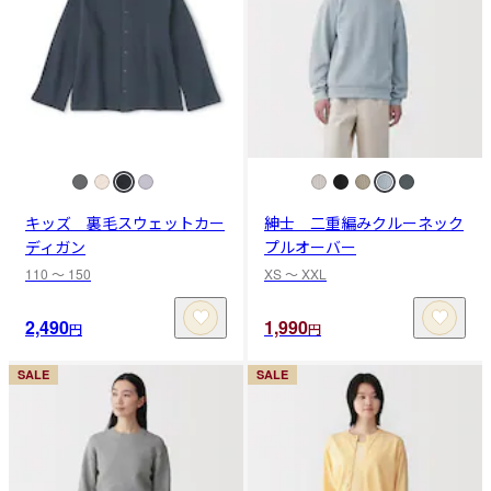
キッズ 裏毛スウェットカー
紳士 二重編みクルーネック
ディガン
プルオーバー
110 〜 150
XS 〜 XXL
2,490
1,990
円
円
SALE
SALE