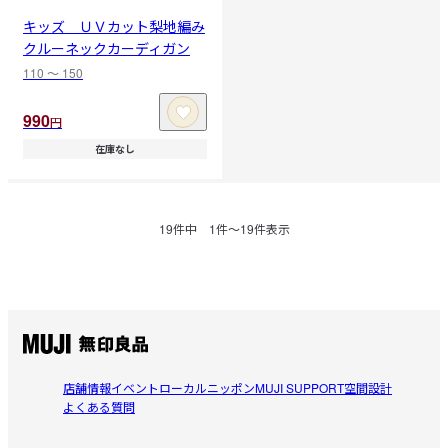
キッズ ＵＶカット梨地編み
クルーネックカーディガン
110 〜 150
990
円
在庫なし
19
件中
1
件〜
19
件表示
店舗情報
イベント
ローカルニッポン
MUJI SUPPORT
空間設計
よくある質問