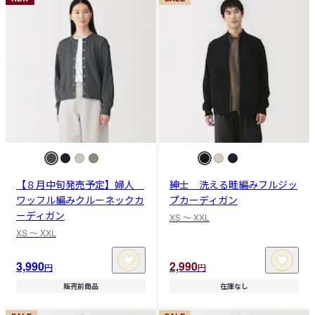
【８月中旬発売予定】婦人
紳士 洗える畦編みフルジッ
ワッフル編みクルーネックカ
プカーディガン
ーディガン
XS 〜 XXL
XS 〜 XXL
3,990
2,990
円
円
販売前商品
在庫なし