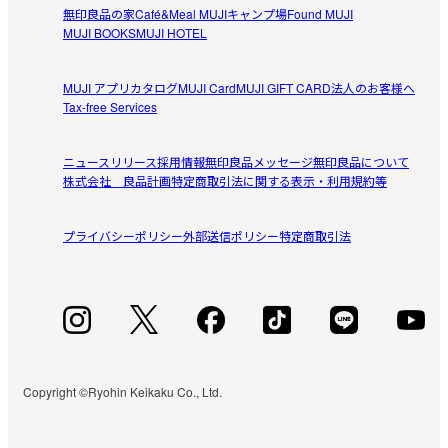
無印良品の家
Café&Meal MUJI
キャンプ場
Found MUJI
MUJI BOOKS
MUJI HOTEL
MUJI アプリ
カタログ
MUJI Card
MUJI GIFT CARD
法人のお客様へ
Tax-free Services
ニュースリリース
採用情報
無印良品メッセージ
無印良品について
株式会社 良品計画
特定商取引法に関する表示・利用規約等
プライバシーポリシー
外部送信ポリシー
特定商取引法
Copyright ©Ryohin Keikaku Co., Ltd.