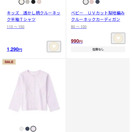
キッズ 透かし柄クルーネッ
ベビー ＵＶカット梨地編み
ク半袖Ｔシャツ
クルーネックカーディガン
110 〜 150
80 〜 100
990
円
1,290
円
在庫なし
SALE