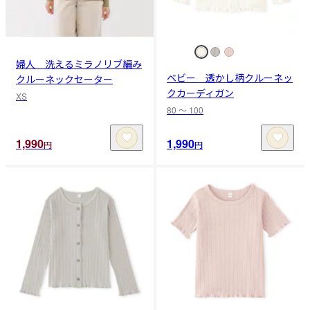
婦人 洗えるミラノリブ編み
ベビー 透かし柄クルーネッ
クルーネックセーター
クカーディガン
XS
80 〜 100
1,990
1,990
円
円