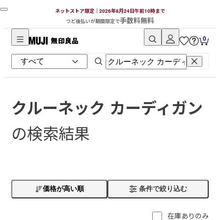
ネットストア限定｜2026年8月24日午前10時まで
手数料無料
つど後払いが期間限定で
0
無
印
良
品
ネ
クルーネック カーディガン
ッ
ト
の検索結果
ス
ト
ア
価格が高い順
条件で絞り込む
在庫ありのみ