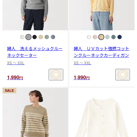
婦人 洗えるメッシュクルー
婦人 ＵＶカット強撚コット
ネックセーター
ンクルーネックカーディガン
XS 〜 XXL
XS 〜 XXL
1,990
1,990
円
円
SALE