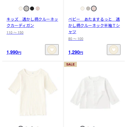
キッズ 透かし柄クルーネッ
ベビー あたまするっと 透
クカーディガン
かし柄クルーネック半袖Ｔシ
ャツ
110 〜 150
80 〜 100
1,990
1,290
円
円
SALE