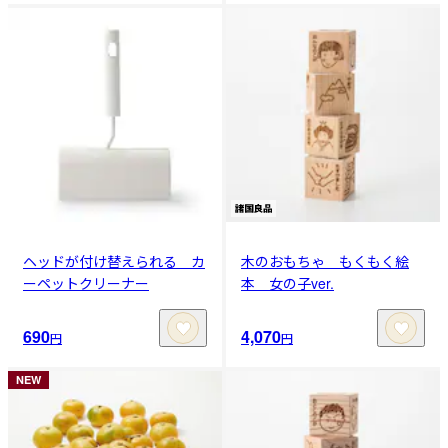
ヘッドが付け替えられる カ
木のおもちゃ もくもく絵
ーペットクリーナー
本 女の子ver.
690
4,070
円
円
NEW