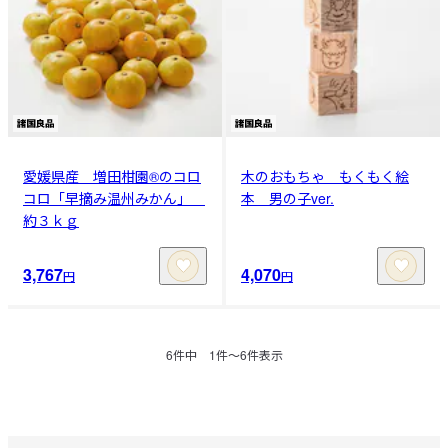
愛媛県産 増田柑園®のコロ
木のおもちゃ もくもく絵
コロ「早摘み温州みかん」
本 男の子ver.
約３ｋｇ
3,767
4,070
円
円
6
件中
1
件〜
6
件表示