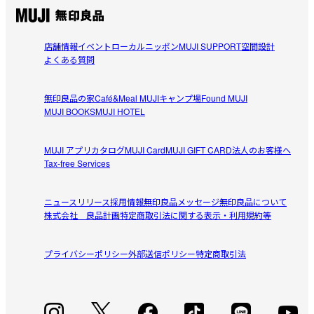
店舗情報
イベント
ローカルニッポン
MUJI SUPPORT
空間設計
よくある質問
無印良品の家
Café&Meal MUJI
キャンプ場
Found MUJI
MUJI BOOKS
MUJI HOTEL
MUJI アプリ
カタログ
MUJI Card
MUJI GIFT CARD
法人のお客様へ
Tax-free Services
ニュースリリース
採用情報
無印良品メッセージ
無印良品について
株式会社 良品計画
特定商取引法に関する表示・利用規約等
プライバシーポリシー
外部送信ポリシー
特定商取引法