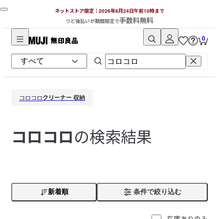
ネットストア限定｜2026年8月24日午前10時まで
手数料無料
つど後払いが期間限定で
0
無
印
良
品
クリーナー 収納
コロコロ
ネ
ッ
ト
の検索結果
コロコロ
ス
ト
ア
新着順
条件で絞り込む
在庫ありのみ